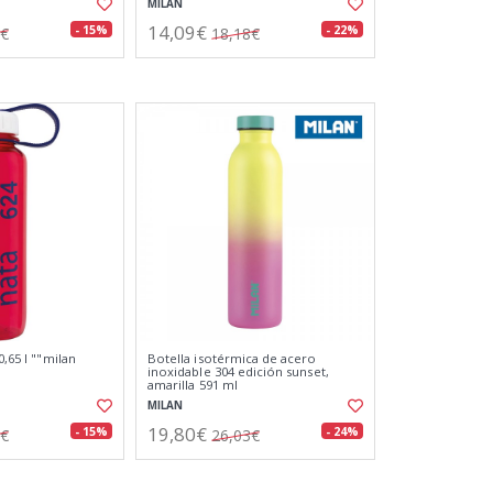
MILAN
14,09€
- 15%
- 22%
0€
18,18€
0,65 l ""milan
Botella isotérmica de acero
inoxidable 304 edición sunset,
amarilla 591 ml
MILAN
19,80€
- 15%
- 24%
9€
26,03€