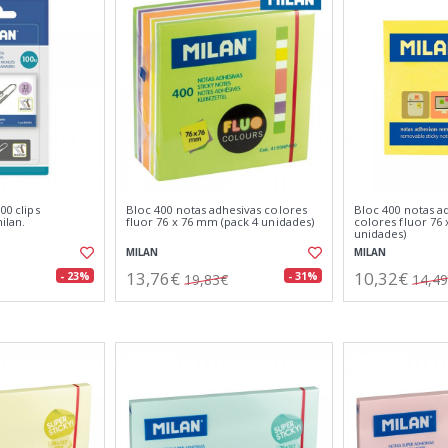
00 clips
Bloc 400 notas adhesivas colores
Bloc 400 notas a
ilan.
fluor 76 x 76 mm (pack 4 unidades)
colores fluor 76
unidades)
MILAN
MILAN
13,76€
10,32€
- 23%
- 31%
19,83€
14,4