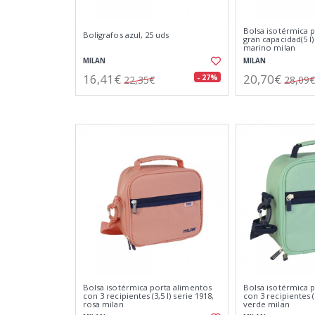
Bolsa isotérmica 
Boligrafos azul, 25 uds
gran capacidad(5 l)
marino milan
MILAN
MILAN
16,41€
20,70€
- 27%
22,35€
28,09€
Bolsa isotérmica porta alimentos
Bolsa isotérmica 
con 3 recipientes (3,5 l) serie 1918,
con 3 recipientes (3
rosa milan
verde milan