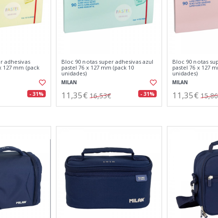
r adhesivas
Bloc 90 notas super adhesivas azul
Bloc 90 notas su
 x 127 mm (pack
pastel 76 x 127 mm (pack 10
pastel 76 x 127 
unidades)
unidades)
MILAN
MILAN
11,35€
11,35€
- 31%
- 31%
16,53€
15,8