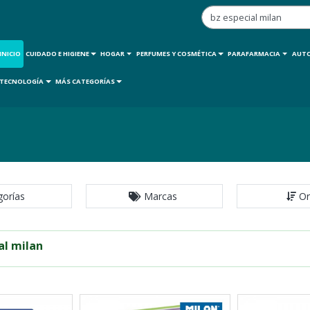
INICIO
CUIDADO E HIGIENE
HOGAR
PERFUMES Y COSMÉTICA
PARAFARMACIA
AUT
TECNOLOGÍA
MÁS CATEGORÍAS
gorías
Marcas
Or
al milan