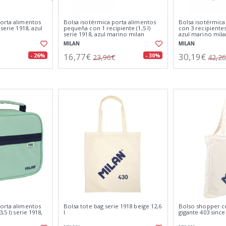
porta alimentos
Bolsa isotérmica porta alimentos
Bolsa isotérmica
 serie 1918, azul
pequeña con 1 recipiente (1,5 l)
con 3 recipientes 
serie 1918, azul marino milan
azul marino mila
MILAN
MILAN
16,77€
30,19€
- 26%
- 30%
23,96€
42,2
porta alimentos
Bolsa tote bag serie 1918 beige 12,6
Bolso shopper c
,5 l) serie 1918,
l
gigante 403 since