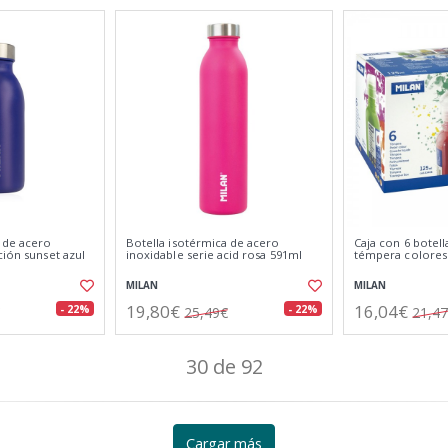
a de acero
Botella isotérmica de acero
Caja con 6 botell
ción sunset azul
inoxidable serie acid rosa 591ml
témpera colores 
MILAN
MILAN
19,80€
16,04€
- 22%
- 22%
25,49€
21,4
30 de 92
Cargar más