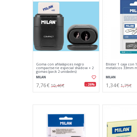
Goma con afilalápices negro
Blister 1 caja con 1
compactserie especial shadow + 2
metalicos 33mm m
gomas (pack 2 unidades)
MILAN
MILAN
7,76€
1,34€
- 26%
10,46€
1,75€