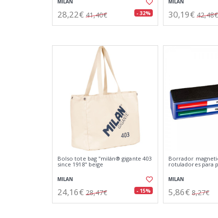
MILAN
MILAN
28,22€
30,19€
- 32%
41,40€
42,48€
Bolso tote bag "milán® gigante 403
Borrador magneti
since 1918" beige
rotuladores para p
MILAN
MILAN
24,16€
5,86€
- 15%
28,47€
8,27€