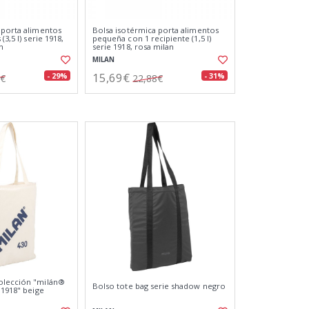
 porta alimentos
Bolsa isotérmica porta alimentos
(3,5 l) serie 1918,
pequeña con 1 recipiente (1,5 l)
n
serie 1918, rosa milan
MILAN
15,69€
- 29%
- 31%
6€
22,88€
olección "milán®
Bolso tote bag serie shadow negro
 1918" beige