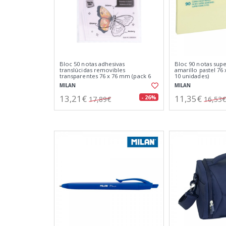
Bloc 50 notas adhesivas
Bloc 90 notas supe
translúcidas removibles
amarillo pastel 76
transparentes 76 x 76 mm (pack 6
10 unidades)
unidades)
MILAN
MILAN
13,21€
11,35€
- 26%
17,89€
16,53€