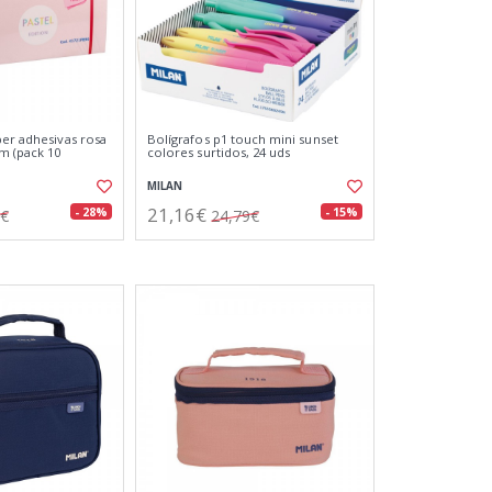
per adhesivas rosa
Bolígrafos p1 touch mini sunset
mm (pack 10
colores surtidos, 24 uds
MILAN
21,16€
- 28%
- 15%
6€
24,79€