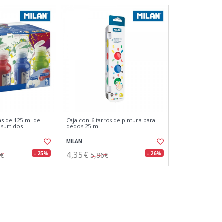
as de 125 ml de
Caja con 6 tarros de pintura para
surtidos
dedos 25 ml
MILAN
4,35€
- 25%
- 26%
7€
5,86€