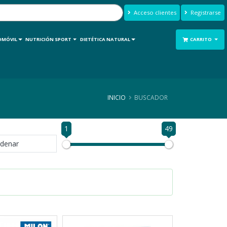
Acceso clientes
Registrarse
OMÓVIL
NUTRICIÓN SPORT
DIETÉTICA NATURAL
CARRITO
INICIO
BUSCADOR
1
49
denar