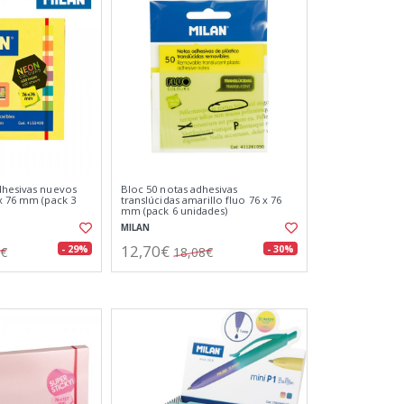
dhesivas nuevos
Bloc 50 notas adhesivas
 x 76 mm (pack 3
translúcidas amarillo fluo 76 x 76
mm (pack 6 unidades)
MILAN
12,70€
- 29%
- 30%
9€
18,08€