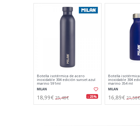
Botella isotérmica de acero
Botella isotérmic
inoxidable 304 edición sunset azul
inoxidable 304 edi
marino 591ml
marino 354 ml
MILAN
MILAN
18,99€
16,89€
- 25%
25,48€
21,58€