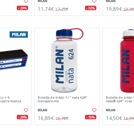
MILAN
MILAN
11,74€
19,89€
- 29%
- 32%
17,25€
23,3
co + 4
Botella de tritán 1 l " nata 624"
Botella de tritán 
izarra blanca
transparente
nata® 624" rosa
MILAN
MILAN
16,89€
14,50€
- 29%
- 15%
19,78€
16,9