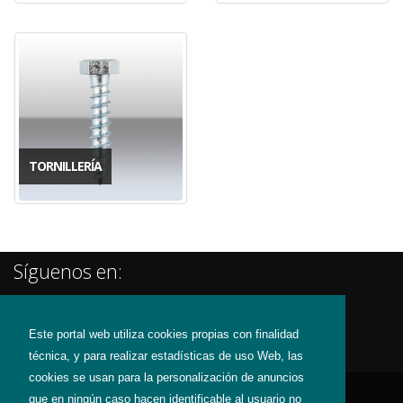
TORNILLERÍA
Síguenos en:
Este portal web utiliza cookies propias con finalidad
técnica, y para realizar estadísticas de uso Web, las
cookies se usan para la personalización de anuncios
que en ningún caso hacen identificable al usuario no