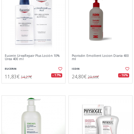
Eucerin UreaRepair Plus Loción 10%
Psorisdin Emollient Locion Diaria 400
Urea 400 ml
ml
EUCERIN
ISDIN
11,83€
24,80€
- 17%
- 16%
14,27€
29,66€