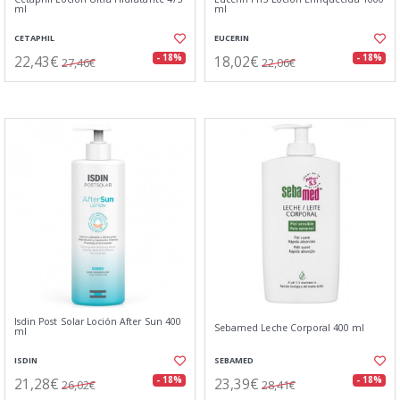
ml
ml
CETAPHIL
EUCERIN
22,43€
18,02€
- 18%
- 18%
27,46€
22,06€
Isdin Post Solar Loción After Sun 400
Sebamed Leche Corporal 400 ml
ml
ISDIN
SEBAMED
21,28€
23,39€
- 18%
- 18%
26,02€
28,41€