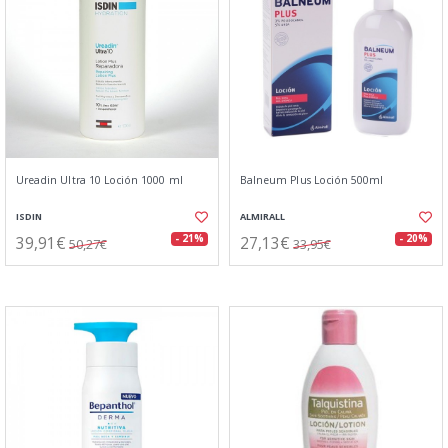
Ureadin Ultra 10 Loción 1000 ml
Balneum Plus Loción 500ml
ISDIN
ALMIRALL
39,91€
27,13€
- 21%
- 20%
50,27€
33,95€