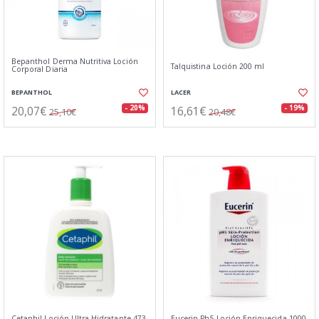
Bepanthol Derma Nutritiva Loción
Talquistina Loción 200 ml
Corporal Diaria
BEPANTHOL
LACER
20,07€
16,61€
- 20%
- 19%
25,10€
20,48€
Cetaphil Loción Ultra Hidratante 473
Eucerin Ph5 Loción Enriquecida 1000