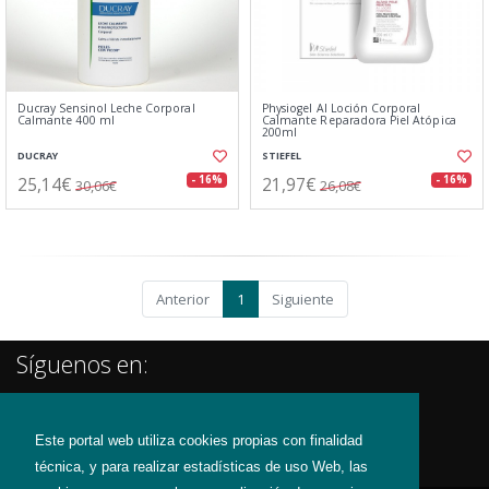
Ducray Sensinol Leche Corporal
Physiogel AI Loción Corporal
Calmante 400 ml
Calmante Reparadora Piel Atópica
200ml
DUCRAY
STIEFEL
25,14€
21,97€
- 16%
- 16%
30,06€
26,08€
Anterior
1
Siguiente
Síguenos en:
Este portal web utiliza cookies propias con finalidad
técnica, y para realizar estadísticas de uso Web, las