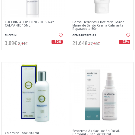
EUCERIN ATOPICONTROL SPRAY
Gema Herrerías X Boticaria García
CALMANTE 15ML
Mano de Santo Crema Calmante
Reparadora 50ml
EUCERIN
GEMA HERRERIAS
3,89€
21,64€
- 52%
- 22%
8,11€
27,66€
Sesderma Azelac Loción Facial,
Calamina Ioox 200 ml
Corporal y Capilar 100ml