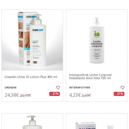
Interapothek Leche Corporal
Ureadin Ultra 10 Lotion Plus 400 ml
Hidratante Aloe Vera 750 ml
UREADIN
INTERAPOTHEK
24,38€
4,23€
- 21%
- 21%
30,72€
5,33€