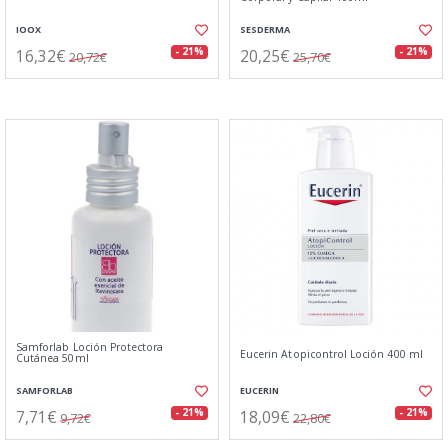
IOOX
SESDERMA
16,32€
20,25€
- 21%
- 21%
20,72€
25,70€
Samforlab Loción Protectora
Eucerin Atopicontrol Loción 400 ml
Cutánea 50ml
SAMFORLAB
EUCERIN
7,71€
18,09€
- 21%
- 21%
9,72€
22,80€