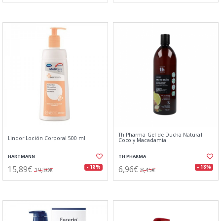
Th Pharma Gel de Ducha Natural
Lindor Loción Corporal 500 ml
Coco y Macadamia
HARTMANN
TH PHARMA
15,89€
6,96€
- 18%
- 18%
19,30€
8,45€