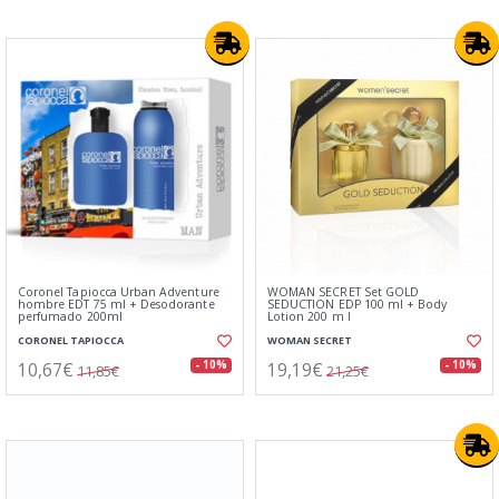
Coronel Tapiocca Urban Adventure
WOMAN SECRET Set GOLD
hombre EDT 75 ml + Desodorante
SEDUCTION EDP 100 ml + Body
perfumado 200ml
Lotion 200 m l
CORONEL TAPIOCCA
WOMAN SECRET
10,67€
19,19€
- 10%
- 10%
11,85€
21,25€