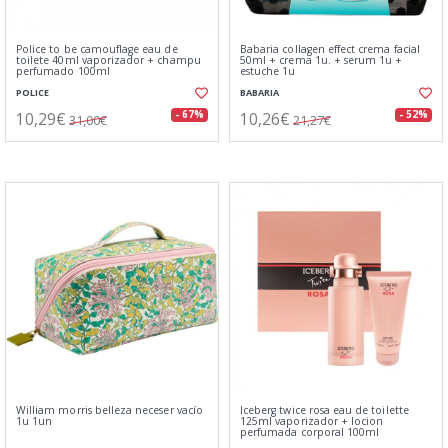
Police to be camouflage eau de
Babaria collagen effect crema facial
toilete 40ml vaporizador + champu
50ml + crema 1u. + serum 1u +
perfumado 100ml
estuche 1u
POLICE
BABARIA
10,29€
10,26€
- 67%
- 52%
31,00€
21,27€
William morris belleza neceser vacío
Iceberg twice rosa eau de toilette
1u 1un
125ml vaporizador + locion
perfumada corporal 100ml