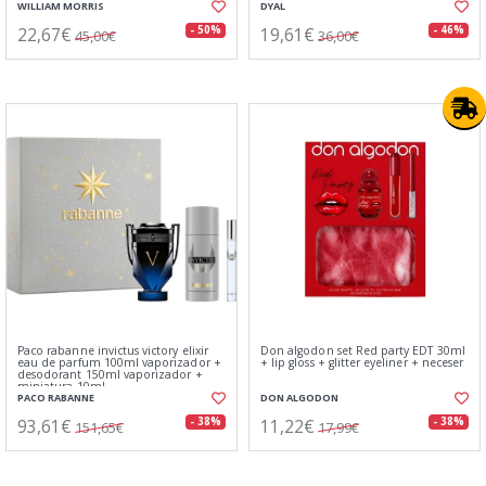
WILLIAM MORRIS
DYAL
22,67€
19,61€
- 50%
- 46%
45,00€
36,00€
Paco rabanne invictus victory elixir
Don algodon set Red party EDT 30ml
eau de parfum 100ml vaporizador +
+ lip gloss + glitter eyeliner + neceser
desodorant 150ml vaporizador +
miniatura 10ml
PACO RABANNE
DON ALGODON
93,61€
11,22€
- 38%
- 38%
151,65€
17,99€