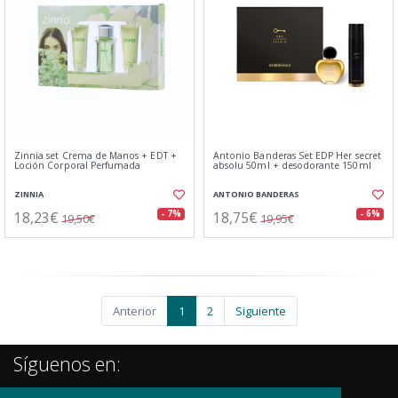
Zinnia set Crema de Manos + EDT +
Antonio Banderas Set EDP Her secret
Loción Corporal Perfumada
absolu 50ml + desodorante 150ml
ZINNIA
ANTONIO BANDERAS
18,23€
18,75€
- 7%
- 6%
19,50€
19,95€
Anterior
1
2
Siguiente
Síguenos en: