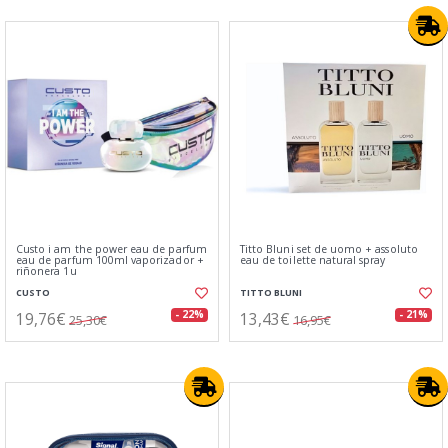
Custo i am the power eau de parfum
Titto Bluni set de uomo + assoluto
eau de parfum 100ml vaporizador +
eau de toilette natural spray
riñonera 1u
CUSTO
TITTO BLUNI
19,76€
13,43€
- 22%
- 21%
25,30€
16,95€