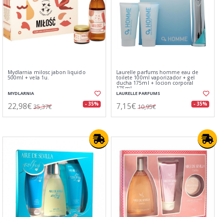
Mydlarnia milosc jabon liquido
Laurelle parfums homme eau de
500ml + vela 1u.
toilete 100ml vaporizador + gel
ducha 175ml + locion corporal
175ml
MYDLARNIA
LAURELLE PARFUMS
22,98€
7,15€
- 35%
- 35%
35,37€
10,95€