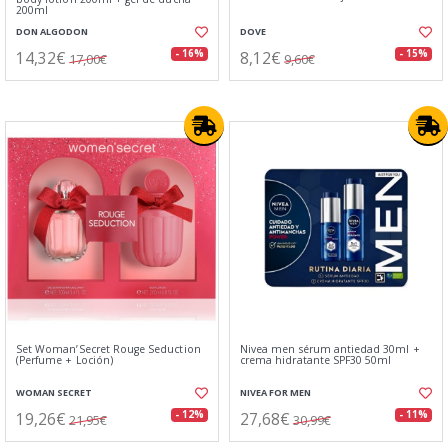
200ml
DON ALGODON
DOVE
14,32€
8,12€
- 16%
- 15%
17,00€
9,60€
Set Woman’Secret Rouge Seduction
Nivea men sérum antiedad 30ml +
(Perfume + Loción)
crema hidratante SPF30 50ml
WOMAN SECRET
NIVEA FOR MEN
19,26€
27,68€
- 12%
- 11%
21,95€
30,99€