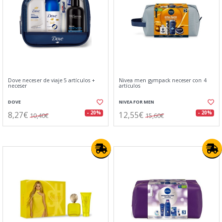
Dove neceser de viaje 5 artículos +
Nivea men gympack neceser con 4
neceser
artículos
DOVE
NIVEA FOR MEN
8,27€
12,55€
- 20%
- 20%
10,40€
15,60€