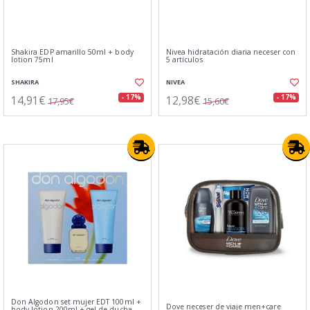
Shakira EDP amarillo 50ml + body
Nivea hidratación diaria neceser con
lotion 75ml
5 artículos
SHAKIRA
NIVEA
14,91€
12,98€
- 17%
- 17%
17,95€
15,60€
Don Algodon set mujer EDT 100ml +
Dove neceser de viaje men+care
body lotion 200ml + gel de ducha