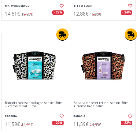
MR. WONDERFUL
TITTO BLUNI
14,61€
12,88€
- 27%
- 24%
19,95€
16,95€
Babaria neceser collagen serum 30ml
Babaria neceser retinol serum 30ml
+ crema facial 50ml
+ crema facial 50ml
BABARIA
BABARIA
11,59€
11,59€
- 22%
- 22%
14,95€
14,95€