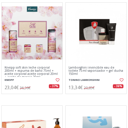
Kneipp soft skin leche corporal
Lamborghini invincibile eau de
200ml + espuma de baño 75ml +
toilete 75ml vaporizador + gel ducha
aceite corporal aceite corporal 20ml
150ml
+ aceite de masaje 20ml
KNEIPP
TONINO LAMBORGHINI
23,04€
13,34€
- 37%
- 36%
36,36€
20,85€