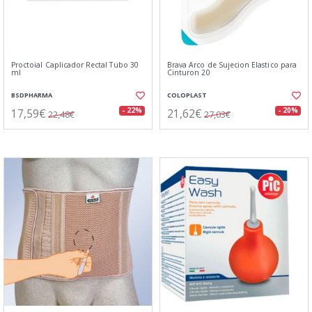
Proctoial Caplicador Rectal Tubo 30
Brava Arco de Sujecion Elastico para
ml
Cinturon 20
BSDPHARMA
COLOPLAST
17,59€
21,62€
- 22%
- 20%
22,48€
27,03€