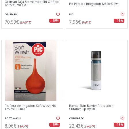
Orliman Faja Stomamed Sin Orificio
Pic Pera de Irricgacion N6 Ref2494
T2 8595 cm Co
ORLIMAN
PIC
70,59€
7,96€
- 19%
- 19%
87,01€
9,81€
Pic Pera de Irrigacion Soft Wash N6
Esenta Skin Barrier Proteccion
125 ml R2480
Cutanea Spray 50
SOFT WASH
CONVATEC
8,96€
22,43€
- 19%
- 18%
11,04€
27,24€