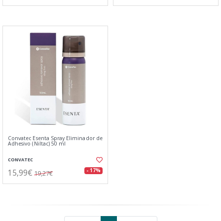
Convatec Esenta Spray Eliminador de
Adhesivo (Niltac) 50 ml
CONVATEC
15,99€
- 17%
19,27€