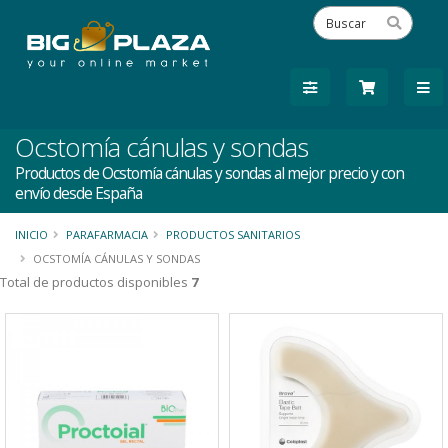
Ocstomía cánulas y sondas
Productos de Ocstomía cánulas y sondas al mejor precio y con
envío desde España
INICIO
PARAFARMACIA
PRODUCTOS SANITARIOS
OCSTOMÍA CÁNULAS Y SONDAS
Total de productos disponibles
7