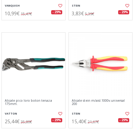
VANQUISH
STEIN
10,99€
3,83€
- 29%
- 29%
15,47€
5,39€
Alicate pico loro boton tenaza
Alicate stein m/aisl.1000v.universal
175mm.
200
VATTON
STEIN
25,44€
15,40€
- 29%
- 29%
35,80€
21,67€