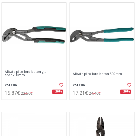
Alicate pico loro boton gran
Alicate pico loro boton 300mm.
aper.250mm.
VATTON
VATTON
15,87€
17,21€
- 30%
- 30%
22,56€
24,46€