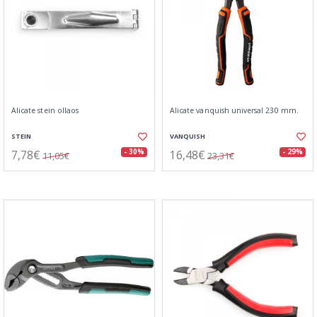
Alicate stein ollaos
Alicate vanquish universal 230 mm.
STEIN
VANQUISH
7,78€
16,48€
- 30%
- 29%
11,05€
23,31€