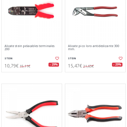
Alicate stein pelacables terminales
Alicate pico loro antideslizante 300
200
mm.
STEIN
STEIN
10,79€
15,47€
- 29%
- 29%
15,11€
21,65€