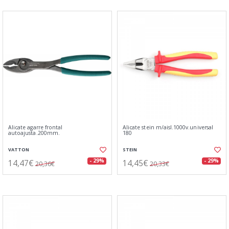
Alicate agarre frontal
Alicate stein m/aisl.1000v.universal
autoajusta.200mm.
180
VATTON
STEIN
14,47€
14,45€
- 29%
- 29%
20,36€
20,33€