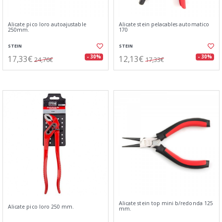
Alicate pico loro autoajustable
Alicate stein pelacables automatico
250mm.
170
STEIN
STEIN
17,33€
12,13€
- 30%
- 30%
24,76€
17,33€
Alicate stein top mini b/redonda 125
Alicate pico loro 250 mm.
mm.