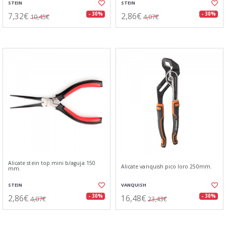
STEIN
STEIN
7,32€
2,86€
- 30%
- 30%
10,45€
4,07€
Alicate stein top mini b/aguja 150
Alicate vanquish pico loro 250mm.
mm.
STEIN
VANQUISH
2,86€
16,48€
- 30%
- 30%
4,07€
23,43€