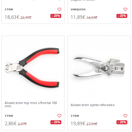
STEIN
VANQUISH
18,63€
11,89€
- 28%
- 28%
25,95€
16,56€
Alicate stein top mini c/frontal 100
Alicate stein ojetes reforzado
mm.
STEIN
STEIN
2,86€
19,89€
- 28%
- 28%
3,97€
27,56€