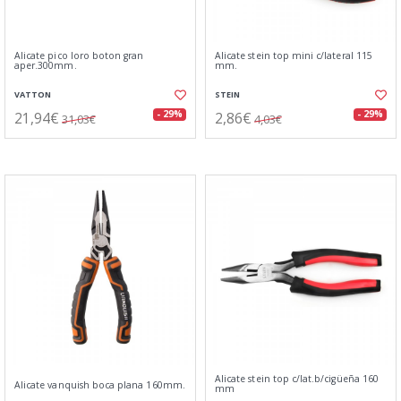
Alicate pico loro boton gran
Alicate stein top mini c/lateral 115
aper.300mm.
mm.
VATTON
STEIN
21,94€
2,86€
- 29%
- 29%
31,03€
4,03€
Alicate stein top c/lat.b/cigüeña 160
Alicate vanquish boca plana 160mm.
mm