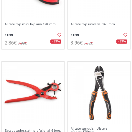
Alicate top mini b/plana 120 mm.
Alicate top universal 160 mm.
STEIN
STEIN
2,86€
3,96€
- 28%
- 28%
3,99€
5,52€
Alicate vanquish c/lateral
Sacabocados stein profesional 6 boq.
e/apert.175mm