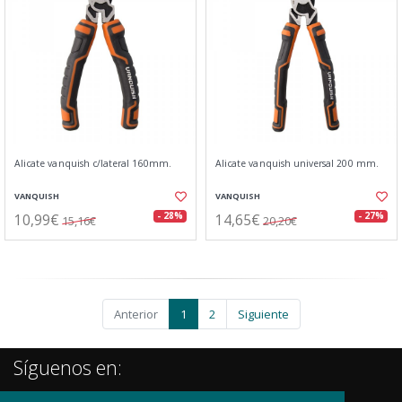
Alicate vanquish c/lateral 160mm.
Alicate vanquish universal 200 mm.
VANQUISH
VANQUISH
10,99€
14,65€
- 28%
- 27%
15,16€
20,20€
Anterior
1
2
Siguiente
Síguenos en: