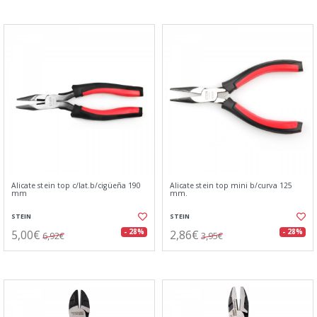
Alicate stein top c/lat.b/cigüeña 190
Alicate stein top mini b/curva 125
mm
mm.
STEIN
STEIN
5,00€
2,86€
- 28%
- 28%
6,92€
3,95€