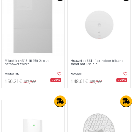
Mikrotik crs318-1fi-15fr-2s-out
Huawei ap661 11ax indoor triband
netpower switch
smart ant usb ble
MIKROTIK
HUAWEI
150,21€
148,61€
- 20%
- 20%
187,76€
185,76€