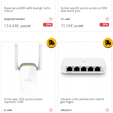
Reyee ap ax3000 wifi6 dual gb techo
Tp-link eap225 punto acceso ac1350
indoor
dual band poe
RUIJIE NETWORKS
TP-LINK
134,44€
73,59€
- 20%
- 20%
168,04€
91,98€
D-link dap-1325 punto acceso
Ubiquiti unifi usw-flex-mini switch
repetidor n300
gest 5xgbe
D-LINK
UBIQUITI