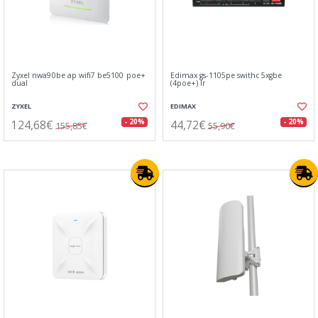
Zyxel nwa90be ap wifi7 be5100 poe+
Edimax gs-1105pe swithc 5xgbe
dual
(4poe+) lr
ZYXEL
EDIMAX
124,68€
44,72€
- 20%
- 20%
155,85€
55,90€