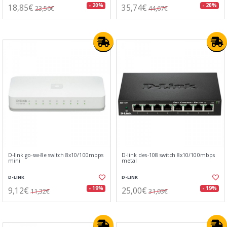
18,85€
35,74€
- 20%
- 20%
23,56€
44,67€
D-link go-sw-8e switch 8x10/100mbps
D-link des-108 switch 8x10/100mbps
mini
metal
D-LINK
D-LINK
9,12€
25,00€
- 19%
- 19%
11,32€
31,03€