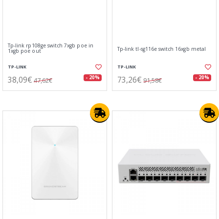
Tp-link rp108ge switch 7xgb poe in
Tp-link tl-sg116e switch 16xgb metal
1xgb poe out
TP-LINK
TP-LINK
38,09€
73,26€
- 20%
- 20%
47,62€
91,58€