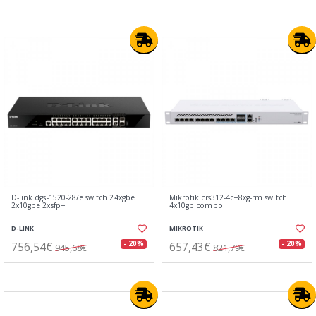
D-link dgs-1520-28/e switch 24xgbe
Mikrotik crs312-4c+8xg-rm switch
2x10gbe 2xsfp+
4x10gb combo
D-LINK
MIKROTIK
756,54€
657,43€
- 20%
- 20%
945,68€
821,79€