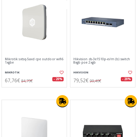
New
Mikrotik sxtsq-5axd cpe outdoor wifi6
Hikvision ds-3e1510p-ei/m (b) switch
1xgbe
8xgb poe 2xgb
MIKROTIK
HIKVISION
67,76€
79,52€
- 20%
- 20%
84,70€
99,40€