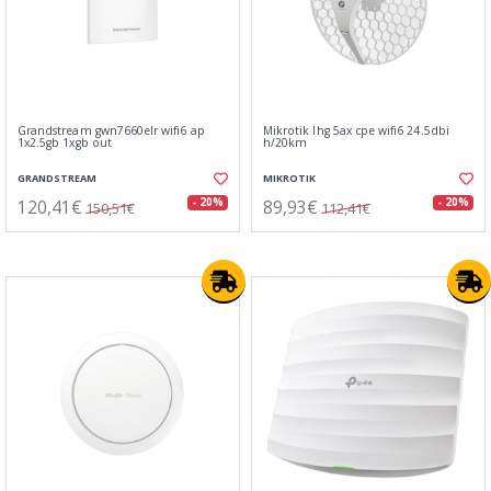
Grandstream gwn7660elr wifi6 ap
Mikrotik lhg 5ax cpe wifi6 24.5dbi
1x2.5gb 1xgb out
h/20km
GRANDSTREAM
MIKROTIK
120,41€
89,93€
- 20%
- 20%
150,51€
112,41€