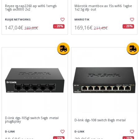
Reyee rg-rap2260 ap wifi6 1xmgb
Mikrotik mantbox ax 15s wifi6 1xgbe
1xgb ax3000 2x2
1x2.5g sfp out
RUIJIE NETWORKS
MIKROTIK
147,04€
169,16€
- 20%
- 20%
183,80€
211,45€
D-link dgs-105gl switch 5xgb metal
D-link dgs-108 switch 8xgb metal
plug&play
D-LINK
D-LINK
- 20%
- 20%