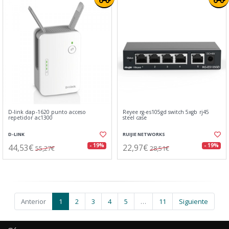
D-link dap-1620 punto acceso
Reyee rg-es105gd switch 5xgb rj45
repetidor ac1300
steel case
D-LINK
RUIJIE NETWORKS
44,53€
22,97€
- 19%
- 19%
55,27€
28,51€
Anterior
1
2
3
4
5
…
11
Siguiente