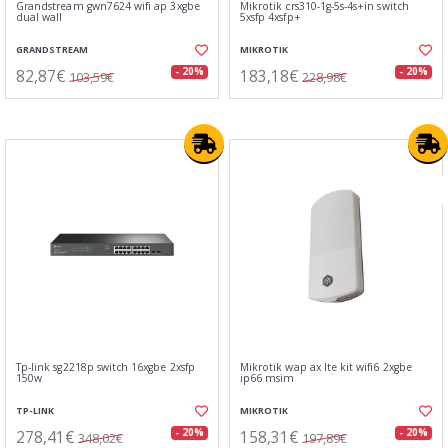
Grandstream gwn7624 wifi ap 3xgbe
Mikrotik crs310-1g-5s-4s+in switch
dual wall
5xsfp 4xsfp+
GRANDSTREAM
MIKROTIK
82,87€
183,18€
- 20%
- 20%
103,59€
228,98€
New
Tp-link sg2218p switch 16xgbe 2xsfp
Mikrotik wap ax lte kit wifi6 2xgbe
150w
ip66 msim
TP-LINK
MIKROTIK
278,41€
158,31€
- 20%
- 20%
348,02€
197,89€