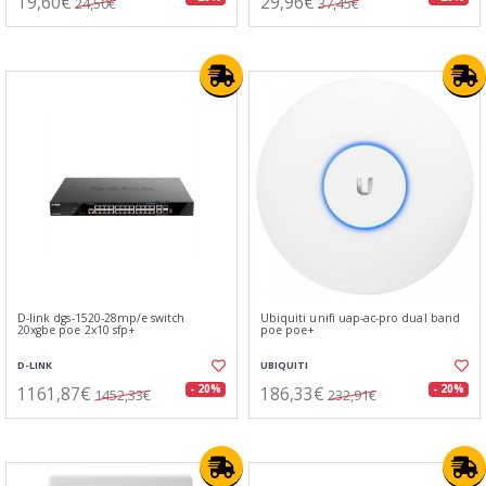
19,60€
29,96€
24,50€
37,45€
D-link dgs-1520-28mp/e switch
Ubiquiti unifi uap-ac-pro dual band
20xgbe poe 2x10 sfp+
poe poe+
D-LINK
UBIQUITI
1161,87€
186,33€
- 20%
- 20%
1452,33€
232,91€