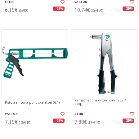
STEIN
VATTON
6,15€
10,74€
- 29%
- 29%
8,70€
15,19€
Remachadora vatton cromada 4
Pistola silicona polip.skeleton (6:1)
boq.
VATTON
STEIN
7,15€
7,88€
- 29%
- 29%
10,11€
11,14€