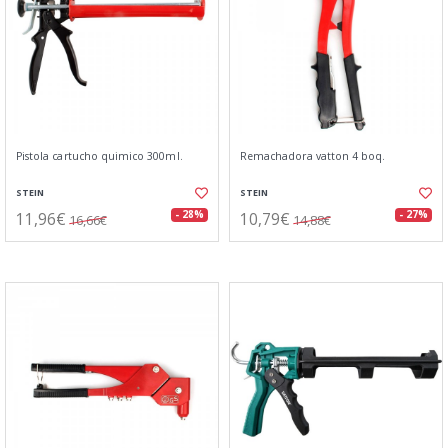
Pistola cartucho quimico 300ml.
Remachadora vatton 4 boq.
STEIN
STEIN
11,96€
10,79€
- 28%
- 27%
16,66€
14,88€