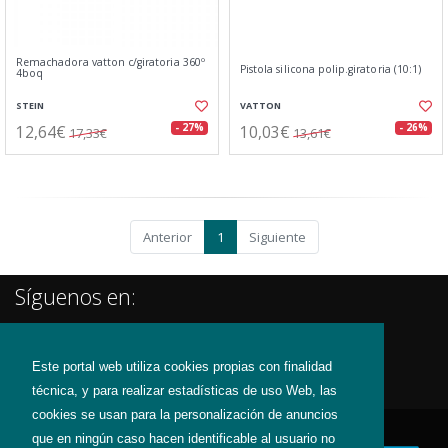
Remachadora vatton c/giratoria 360º
Pistola silicona polip.giratoria (10:1)
4boq
STEIN
VATTON
12,64€
10,03€
- 27%
- 26%
17,33€
13,61€
Anterior
1
Siguiente
Síguenos en:
Este portal web utiliza cookies propias con finalidad
técnica, y para realizar estadísticas de uso Web, las
cookies se usan para la personalización de anuncios
que en ningún caso hacen identificable al usuario no