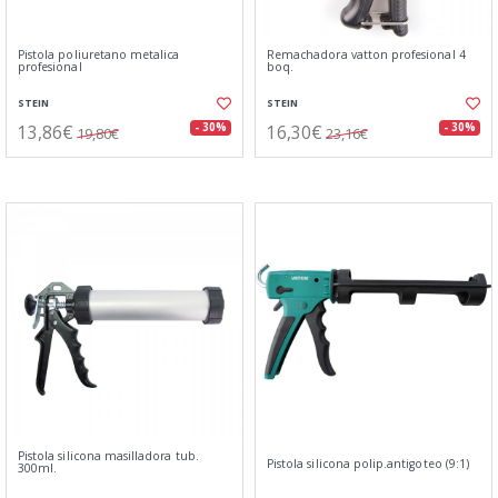
Pistola poliuretano metalica
Remachadora vatton profesional 4
profesional
boq.
STEIN
STEIN
13,86€
16,30€
- 30%
- 30%
19,80€
23,16€
Pistola silicona masilladora tub.
Pistola silicona polip.antigoteo (9:1)
300ml.