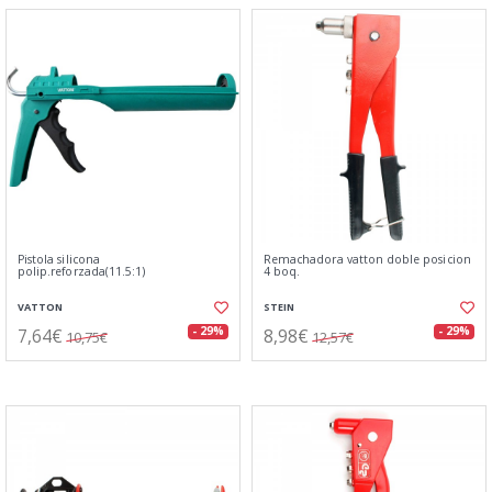
Pistola silicona
Remachadora vatton doble posicion
polip.reforzada(11.5:1)
4 boq.
VATTON
STEIN
7,64€
8,98€
- 29%
- 29%
10,75€
12,57€