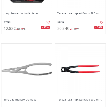
Juego herramientas 9 piezas
Tenaza rusa m/plastificado 280 mm.
STEIN
STEIN
12,82€
20,34€
- 30%
- 30%
18,32€
29,06€
Tenacilla marisco cromada
Tenaza rusa m/plastificado 200 mm.