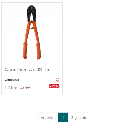
Cortavarillas vanquish 350mm.
VANQUISH
14,65€
- 26%
19,89€
Anterior
1
Siguiente