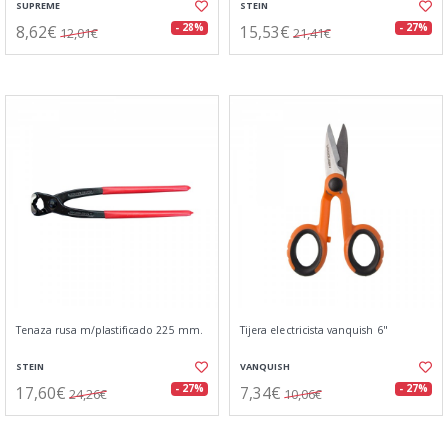
SUPREME
STEIN
8,62€
15,53€
- 28%
- 27%
12,01€
21,41€
Tenaza rusa m/plastificado 225 mm.
Tijera electricista vanquish 6"
STEIN
VANQUISH
17,60€
7,34€
- 27%
- 27%
24,26€
10,06€