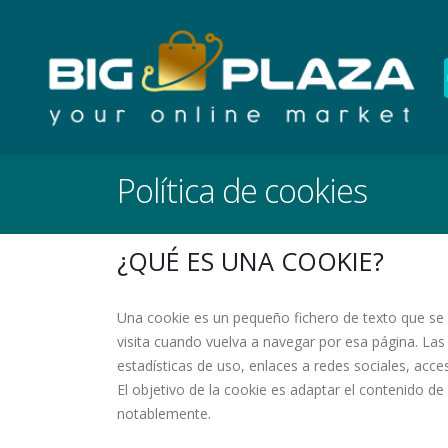
Política de cookies
¿QUÉ ES UNA COOKIE?
Una cookie es un pequeño fichero de texto que se 
visita cuando vuelva a navegar por esa página. Las
estadísticas de uso, enlaces a redes sociales, acce
El objetivo de la cookie es adaptar el contenido de
notablemente.