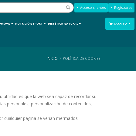
Acceso clientes
Registrarse
OMÓVIL
NUTRICIÓN SPORT
DIETÉTICA NATURAL
CARRITO
INICIO
POLÍTICA DE COOKIES
 utilidad es que la web sea capaz de recordar su
ias personales, personalización de contenidos,
 por cualquier página se verían mermados