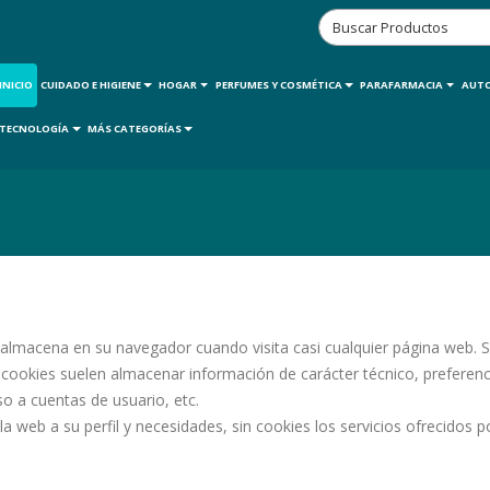
INICIO
CUIDADO E HIGIENE
HOGAR
PERFUMES Y COSMÉTICA
PARAFARMACIA
AUT
TECNOLOGÍA
MÁS CATEGORÍAS
almacena en su navegador cuando visita casi cualquier página web. Su
 cookies suelen almacenar información de carácter técnico, preferenc
so a cuentas de usuario, etc.
 la web a su perfil y necesidades, sin cookies los servicios ofrecidos