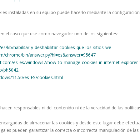
okies instaladas en su equipo puede hacerlo mediante la configuració
n el caso que use como navegador uno de los siguientes:
/es/kb/habilitar-y-deshabilitar-cookies-que-los-sitios-we
com/chrome/bin/answer.py?hl=es&answer=95647
ft.com/es-es/windows7/how-to-manage-cookies-in-internet-explorer-
kb/ph5042
ndows/11.50/es-ES/cookies.html
hacen responsables ni del contenido ni de la veracidad de las polític
cargadas de almacenar las cookies y desde este lugar debe efectuar
egales pueden garantizar la correcta o incorrecta manipulación de la