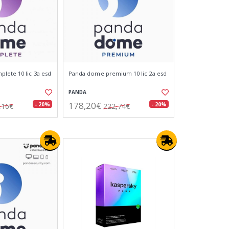
ete 10 lic 3a esd
Panda dome premium 10 lic 2a esd
PANDA
178,20€
- 20%
- 20%
,16€
222,74€