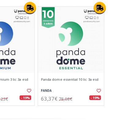
ium 3 lic 3a esd
Panda dome essential 10 lic 3a esd
PANDA
63,37€
- 19%
- 19%
,23€
78,08€