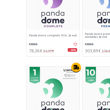
Panda dome premi
Panda dome complete 10 lic 2a esd
ilimitadas 3a esd
PANDA
PANDA
78,36€
303,89€
- 20%
97,95€
379,