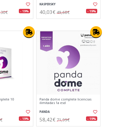
KASPERSKY
40,03€
- 19%
- 19%
,30€
49,68€
plete 10
Panda dome complete licencias
o
ilimitadas 1a esd
PANDA
58,42€
- 19%
- 19%
4€
71,99€