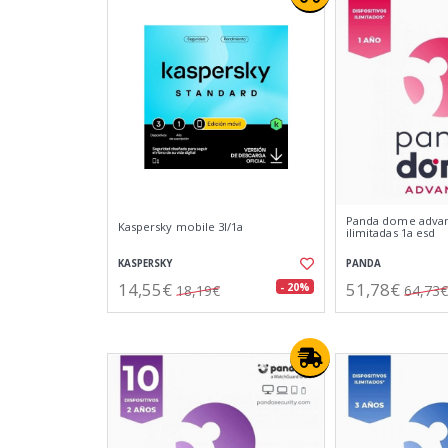
Panda dome advan
Kaspersky mobile 3l/1a
ilimitadas 1a esd
KASPERSKY
PANDA
14,55€
51,78€
- 20%
18,19€
64,73€