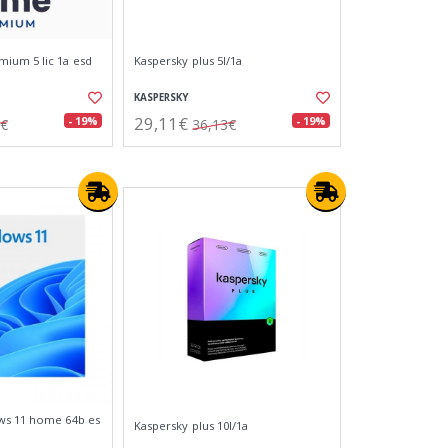
ium 5 lic 1a esd
Kaspersky plus 5l/1a
KASPERSKY
29,11€
- 19%
- 19%
0€
36,13€
ws 11 home 64b es
Kaspersky plus 10l/1a