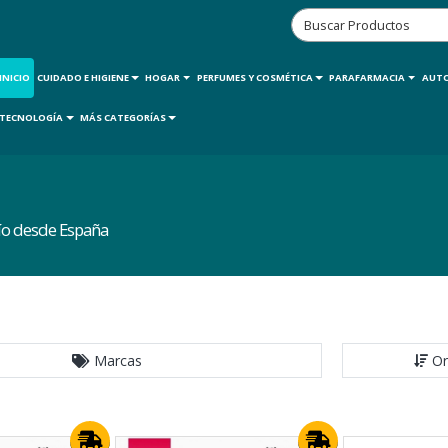
INICIO
CUIDADO E HIGIENE
HOGAR
PERFUMES Y COSMÉTICA
PARAFARMACIA
AUT
TECNOLOGÍA
MÁS CATEGORÍAS
vío desde España
Marcas
Or