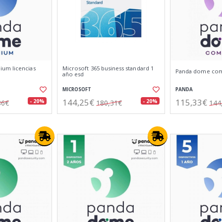
um licencias
Microsoft 365 business standard 1
Panda dome compl
año esd
MICROSOFT
PANDA
144,25€
115,33€
- 20%
- 20%
86€
180,31€
144