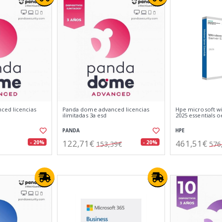
ced licencias
Panda dome advanced licencias
Hpe microsoft w
ilimitadas 3a esd
2025 essentials 
PANDA
HPE
122,71€
461,51€
- 20%
- 20%
153,39€
576