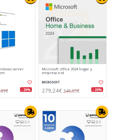
indows server
Microsoft office 2024 hogar y
oem
empresa esd
MICROSOFT
279,24€
- 20%
- 20%
,89€
349,05€