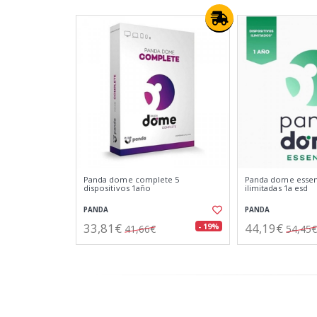
Panda dome complete 5
Panda dome essenti
dispositivos 1año
ilimitadas 1a esd
PANDA
PANDA
33,81€
44,19€
- 19%
41,66€
54,45€