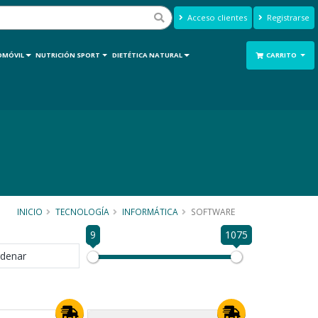
Acceso clientes
Registrarse
OMÓVIL
NUTRICIÓN SPORT
DIETÉTICA NATURAL
CARRITO
INICIO
TECNOLOGÍA
INFORMÁTICA
SOFTWARE
9
1075
denar