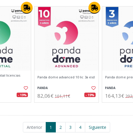
al licencias
Panda dome advanced 10 lic 3a esd
Panda dome prem
PANDA
PANDA
82,06€
164,13€
- 19%
- 19%
101,11€
202
Anterior
1
2
3
4
Siguiente