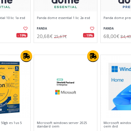
al 10 lic 1a esd
Panda dome essential 1 lic 2a esd
Panda dome prem
PANDA
PANDA
20,68€
68,00€
- 19%
- 19%
25,67€
84,4
 50gb es 1us 5
Microsoft windows server 2025
Microsoft windo
standard oem
oem dvd