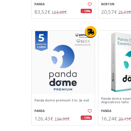
PANDA
NORTON
83,52€
20,57€
- 19%
103,66€
25,53€
Panda dome essent
Panda dome premium 5 lic 2a esd
dispositivos 1año
PANDA
PANDA
126,43€
16,24€
- 19%
156,90€
20,15€