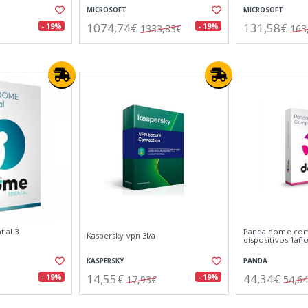
MICROSOFT
MICROSOFT
1074,74€
131,58€
- 19%
- 19%
1333,83€
163
ial 3
Panda dome com
Kaspersky vpn 3l/a
dispositivos 1añ
KASPERSKY
PANDA
14,55€
44,34€
- 19%
- 19%
17,93€
54,6