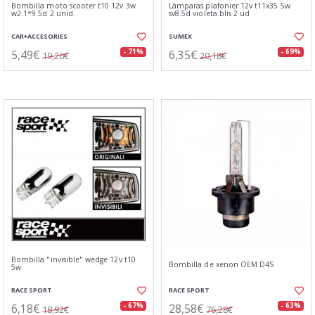
Bombilla moto scooter t10 12v 3w
Lámparas plafonier 12v t11x35 5w
w2.1*9.5d 2 unid.
sv8.5d violeta.blis 2 ud
CAR+ACCESORIES
SUMEX
5,49€
6,35€
- 71%
- 69%
19,26€
20,18€
Bombilla "invisible" wedge 12v t10
Bombilla de xenon OEM D4S
5w.
RACE SPORT
RACE SPORT
6,18€
28,58€
- 67%
- 63%
18,92€
76,28€