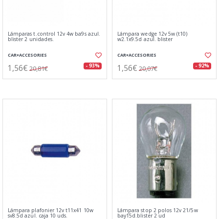
Lámparas t.control 12v 4w ba9s azul.
Lámpara wedge 12v 5w (t10)
blister 2 unidades.
w2.1x9.5d azul. blister
CAR+ACCESORIES
CAR+ACCESORIES
1,56€
1,56€
- 93%
- 92%
20,81€
20,07€
Lámpara plafonier 12v t11x41 10w
Lámpara stop 2 polos 12v 21/5w
sv8.5d azul. caja 10 uds.
bay15d.blister 2 ud