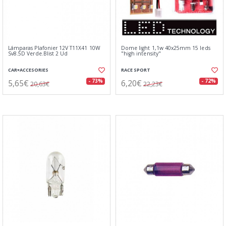
Lámparas Plafonier 12V T11X41 10W
Dome light 1,1w 40x25mm 15 leds
Sv8.5D Verde.Blist 2 Ud
"high intensity"
CAR+ACCESORIES
RACE SPORT
5,65€
6,20€
- 73%
- 72%
20,63€
22,23€