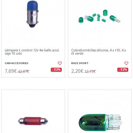
Lámpara t.control 12v 4w ba9s azul.
Cubrebombillas silicona, 4 x t10, 4 x
caja 10 uds
t5 verde
CAR+ACCESORIES
RACE SPORT
7,69€
2,20€
- 82%
- 82%
42,67€
12,15€