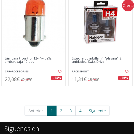
Oferta
Lámpara t.control 12v 4w ba9s
Estuche bombilla h4 "plasma" 2
ambar. caja 10 uds
unidades. Swiss Drive
CAR+ACCESORIES
RACE SPORT
22,08€
11,31€
- 48%
- 40%
42,67€
18,90€
Anterior
1
2
3
4
Siguiente
Síguenos en: