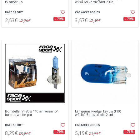
t5 amarillo
w2x4.6d verde.blist 2 ud
RACE SPORT
CAR+ACCESORIES
2,53€
3,57€
- 79%
- 79%
12,24€
17,12€
Bombilla h1 80w "10 aniversario"
Lámparas wedge 12v 3w (t10)
furious white par
w2.1x9.5d azul.blis 2 ud
RACE SPORT
CAR+ACCESORIES
8,29€
5,19€
- 79%
- 76%
39,26€
21,73€