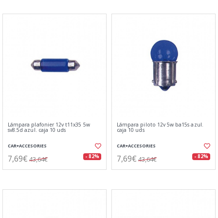
Lámpara plafonier 12v t11x35 5w
Lámpara piloto 12v 5w ba15s azul.
sv8.5d azul. caja 10 uds
caja 10 uds
CAR+ACCESORIES
CAR+ACCESORIES
7,69€
7,69€
- 82%
- 82%
43,64€
43,64€