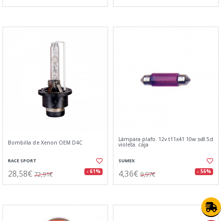
Lámpara plafo. 12v t11x41 10w sv8.5d
Bombilla de Xenon OEM D4C
violeta. caja
RACE SPORT
SUMEX
28,58€
4,36€
- 61%
- 56%
72,91€
9,97€