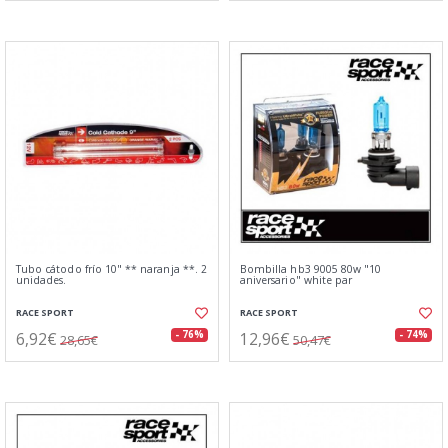
Tubo cátodo frío 10" ** naranja **. 2
Bombilla hb3 9005 80w "10
unidades.
aniversario" white par
RACE SPORT
RACE SPORT
6,92€
12,96€
- 76%
- 74%
28,65€
50,47€