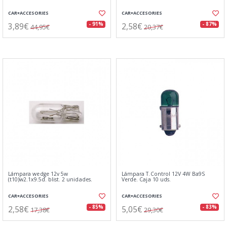
CAR+ACCESORIES
CAR+ACCESORIES
3,89€
2,58€
- 91%
- 87%
44,95€
20,37€
Lámpara wedge 12v 5w
Lámpara T.Control 12V 4W Ba9S
(t10)w2.1x9.5d. blist. 2 unidades.
Verde. Caja 10 uds.
CAR+ACCESORIES
CAR+ACCESORIES
2,58€
5,05€
- 85%
- 83%
17,38€
29,30€