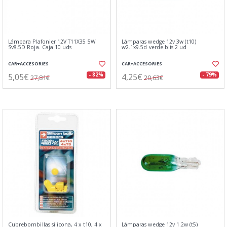
Lámpara Plafonier 12V T11X35 5W
Lámparas wedge 12v 3w (t10)
Sv8.5D Roja. Caja 10 uds
w2.1x9.5d verde.blis 2 ud
CAR+ACCESORIES
CAR+ACCESORIES
5,05€
4,25€
- 82%
- 79%
27,81€
20,63€
Cubrebombillas silicona, 4 x t10, 4 x
Lámparas wedge 12v 1.2w (t5)