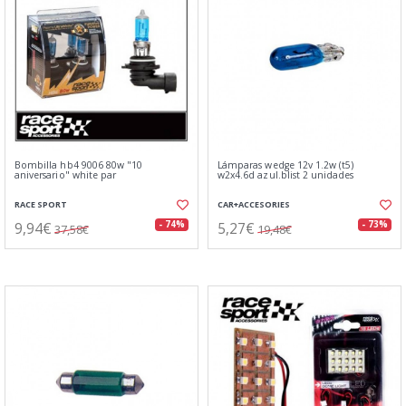
Bombilla hb4 9006 80w "10
Lámparas wedge 12v 1.2w (t5)
aniversario" white par
w2x4.6d azul.blist 2 unidades
RACE SPORT
CAR+ACCESORIES
9,94€
5,27€
- 74%
- 73%
37,58€
19,48€