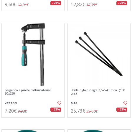
9,60€
12,82€
- 28%
- 28%
13,31€
17,77€
Sargento apriete m/bimaterial
Brida nylon negra 7,5x540 mm. (100
80x250
un.)
VATTON
ALFA
7,20€
25,73€
- 28%
- 28%
9,98€
35,66€