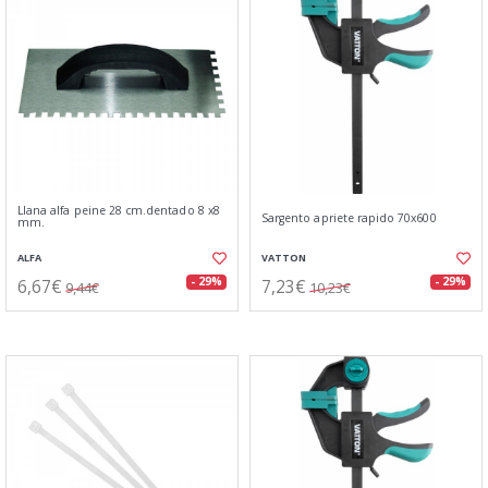
Llana alfa peine 28 cm.dentado 8 x8
Sargento apriete rapido 70x600
mm.
ALFA
VATTON
6,67€
7,23€
- 29%
- 29%
9,44€
10,23€