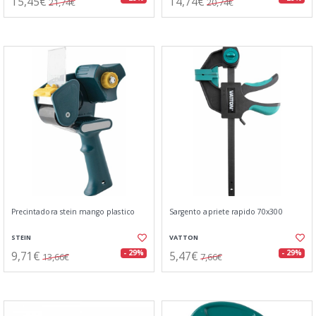
15,45€
14,74€
21,74€
20,74€
Precintadora stein mango plastico
Sargento apriete rapido 70x300
STEIN
VATTON
9,71€
5,47€
- 29%
- 29%
13,66€
7,66€