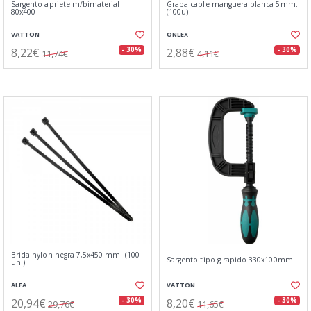
Sargento apriete m/bimaterial
Grapa cable manguera blanca 5mm.
80x400
(100u)
VATTON
ONLEX
8,22€
2,88€
- 30%
- 30%
11,74€
4,11€
Brida nylon negra 7,5x450 mm. (100
Sargento tipo g rapido 330x100mm
un.)
ALFA
VATTON
20,94€
8,20€
- 30%
- 30%
29,76€
11,65€