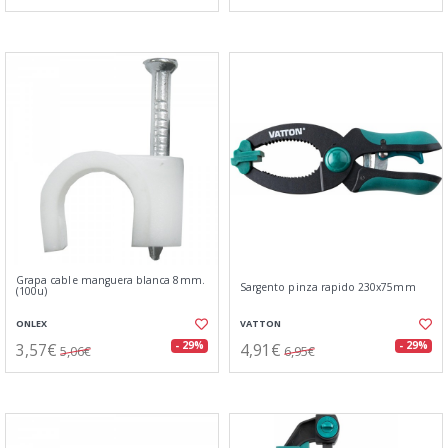
Grapa cable manguera blanca 8mm.
Sargento pinza rapido 230x75mm
(100u)
ONLEX
VATTON
3,57€
4,91€
- 29%
- 29%
5,06€
6,95€