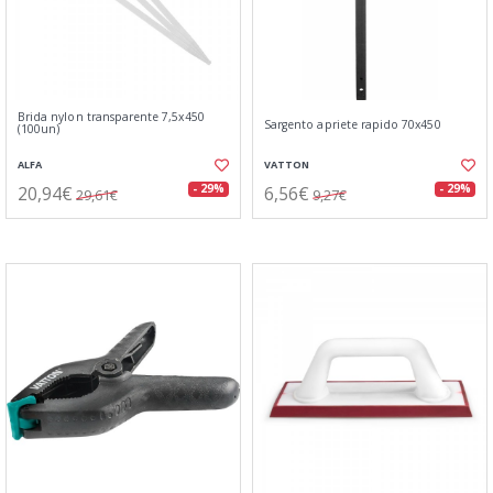
Brida nylon transparente 7,5x450
Sargento apriete rapido 70x450
(100un)
ALFA
VATTON
20,94€
6,56€
- 29%
- 29%
29,61€
9,27€