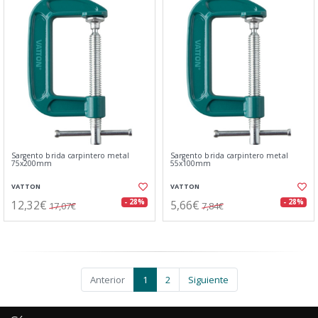
Sargento brida carpintero metal
Sargento brida carpintero metal
75x200mm
55x100mm
VATTON
VATTON
12,32€
5,66€
- 28%
- 28%
17,07€
7,84€
Anterior
1
2
Siguiente