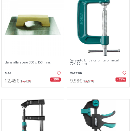
Sargento brida carpintero metal
Llana alfa acero 300 x 150 mm.
70x150mm
ALFA
VATTON
12,45€
9,98€
- 29%
- 29%
17,43€
13,97€