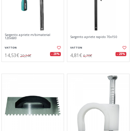
Sargento apriete m/bimaterial
Sargento apriete rapido 70x150
120x600
VATTON
VATTON
14,53€
4,81€
- 28%
- 28%
20,24€
6,70€