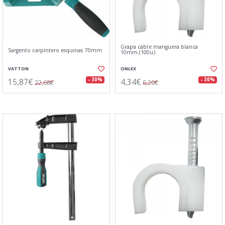
Grapa cable manguera blanca
Sargento carpintero esquinas 70mm
10mm.(100u)
VATTON
ONLEX
15,87€
4,34€
- 30%
- 30%
22,68€
6,20€