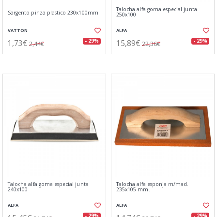
Talocha alfa goma especial junta
Sargento pinza plastico 230x100mm
250x100
VATTON
ALFA
1,73€
15,89€
- 29%
- 29%
2,44€
22,36€
Talocha alfa goma especial junta
Talocha alfa esponja m/mad.
240x100
235x105 mm.
ALFA
ALFA
- 29%
- 29%