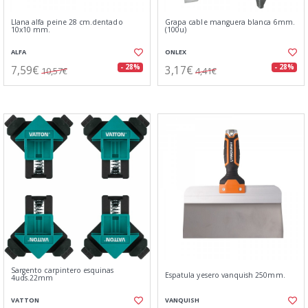
Llana alfa peine 28 cm.dentado
Grapa cable manguera blanca 6mm.
10x10 mm.
(100u)
ALFA
ONLEX
7,59€
3,17€
- 28%
- 28%
10,57€
4,41€
Sargento carpintero esquinas
Espatula yesero vanquish 250mm.
4uds.22mm
VATTON
VANQUISH