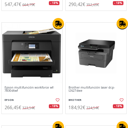
547,47€
290,42€
- 18%
- 18%
664,79€
352,65€
Epson multifunción workforce wf-
Brother multifunción laser dcp-
7830dtwf
l2627dwe
EPSON
BROTHER
266,45€
184,92€
- 18%
- 18%
323,54€
224,54€