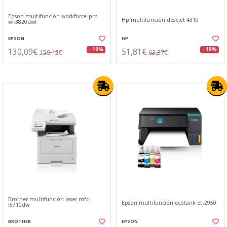
Epson multifunción workforce pro
Hp multifunción deskjet 4310
wf-3820dwf
EPSON
HP
130,09€
51,81€
- 18%
- 18%
159,12€
63,37€
Brother multifunción laser mfc-
Epson multifunción ecotank et-2950
l5710dw
BROTHER
EPSON