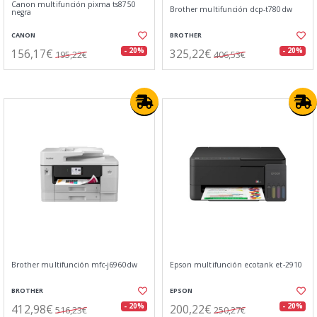
Canon multifunción pixma ts8750
Brother multifunción dcp-t780dw
negra
CANON
BROTHER
156,17€
325,22€
- 20%
- 20%
195,22€
406,53€
Brother multifunción mfc-j6960dw
Epson multifunción ecotank et-2910
BROTHER
EPSON
412,98€
200,22€
- 20%
- 20%
516,23€
250,27€