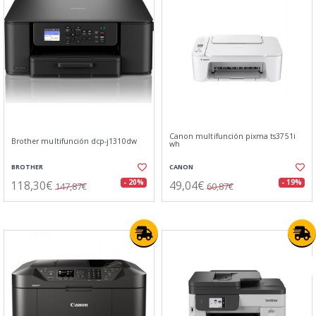
Canon multifunción pixma ts3751i
Brother multifunción dcp-j1310dw
wh
BROTHER
CANON
118,30€
49,04€
- 20%
- 19%
147,87€
60,87€
New