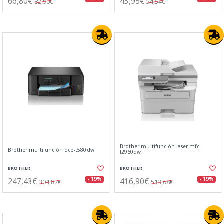
66,80€
43,95€
82,90€
54,54€
Brother multifunción laser mfc-
Brother multifunción dcp-t580dw
l2960dw
BROTHER
BROTHER
247,43€
416,90€
- 19%
- 19%
304,87€
513,68€