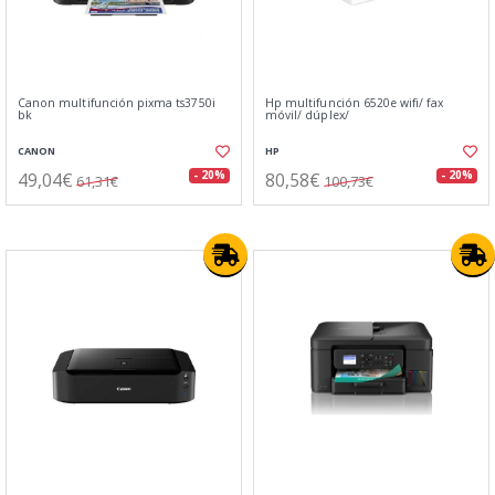
Canon multifunción pixma ts3750i
Hp multifunción 6520e wifi/ fax
bk
móvil/ dúplex/
CANON
HP
49,04€
80,58€
- 20%
- 20%
61,31€
100,73€