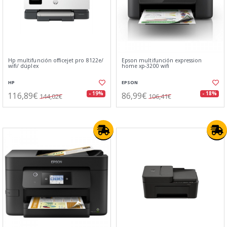
Hp multifunción officejet pro 8122e/
Epson multifunción expression
wifi/ dúplex
home xp-3200 wifi
HP
EPSON
116,89€
86,99€
- 19%
- 18%
144,02€
106,41€