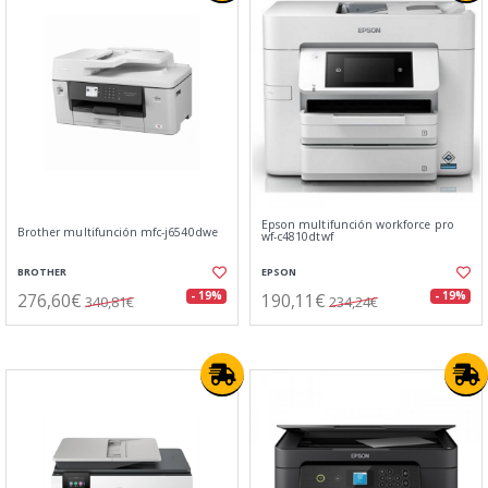
Epson multifunción workforce pro
Brother multifunción mfc-j6540dwe
wf-c4810dtwf
BROTHER
EPSON
276,60€
190,11€
- 19%
- 19%
340,81€
234,24€