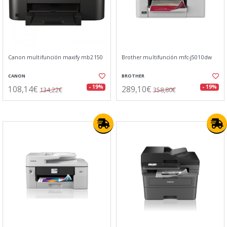
Canon multifunción maxify mb2150
Brother multifunción mfc-j5010dw
CANON
BROTHER
108,14€
289,10€
- 19%
- 19%
134,22€
358,80€