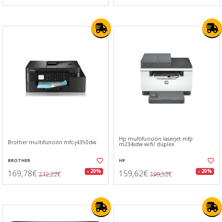
Hp multifunción laserjet mfp
Brother multifunción mfc-j4350dw
m234sdw wifi/ dúplex
BROTHER
HP
169,78€
159,62€
- 20%
- 20%
212,22€
199,52€