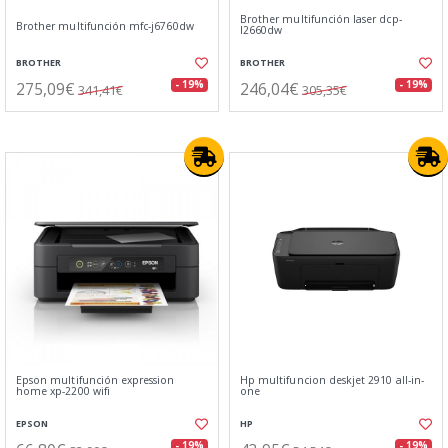
Brother multifunción laser dcp-
Brother multifunción mfc-j6760dw
l2660dw
BROTHER
BROTHER
275,09€
246,04€
- 19%
- 19%
341,41€
305,35€
Epson multifunción expression
Hp multifuncion deskjet 2910 all-in-
home xp-2200 wifi
one
EPSON
HP
- 19%
- 19%