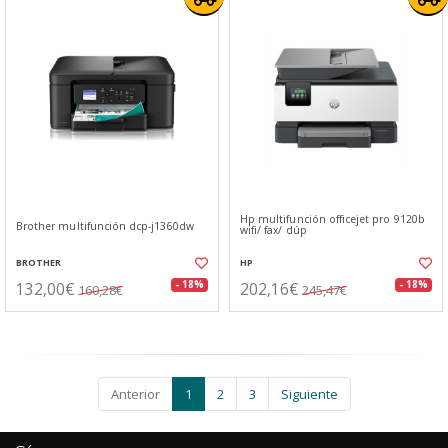
Hp multifunción officejet pro 9120b
Brother multifunción dcp-j1360dw
wifi/ fax/ dúp
BROTHER
HP
132,00€
202,16€
- 18%
- 18%
160,28€
245,47€
Anterior
1
2
3
Siguiente