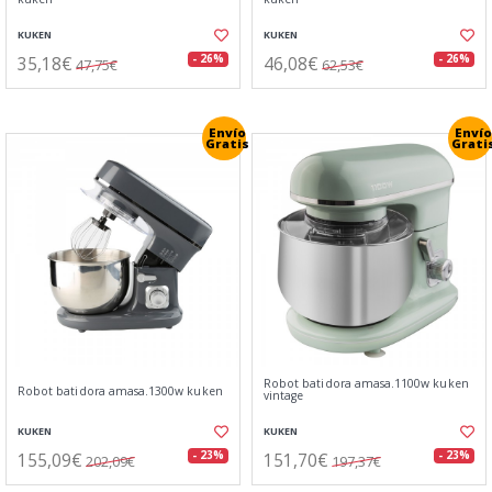
KUKEN
KUKEN
35,18€
46,08€
- 26%
- 26%
47,75€
62,53€
Envío
Envío
Gratis
Grati
Robot batidora amasa.1100w kuken
Robot batidora amasa.1300w kuken
vintage
KUKEN
KUKEN
155,09€
151,70€
- 23%
- 23%
202,09€
197,37€