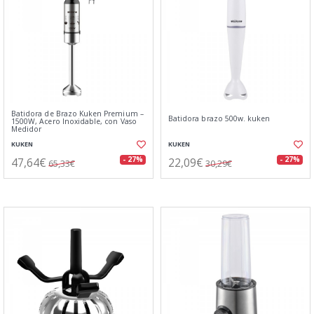
Batidora de Brazo Kuken Premium –
Batidora brazo 500w. kuken
1500W, Acero Inoxidable, con Vaso
Medidor
KUKEN
KUKEN
47,64€
22,09€
- 27%
- 27%
65,33€
30,29€