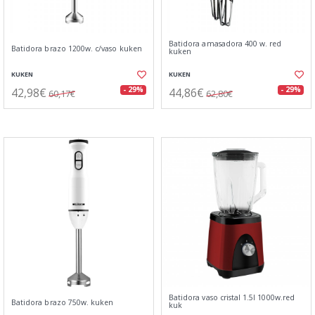
Batidora amasadora 400 w. red
Batidora brazo 1200w. c/vaso kuken
kuken
KUKEN
KUKEN
42,98€
44,86€
- 29%
- 29%
60,17€
62,80€
Batidora vaso cristal 1.5l 1000w.red
Batidora brazo 750w. kuken
kuk