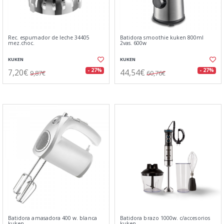
Rec. espumador de leche 34405
Batidora smoothie kuken 800ml
mez.choc.
2vas. 600w
KUKEN
KUKEN
7,20€
44,54€
- 27%
- 27%
9,87€
60,76€
Batidora amasadora 400 w. blanca
Batidora brazo 1000w. c/accesorios
kuken
kuken