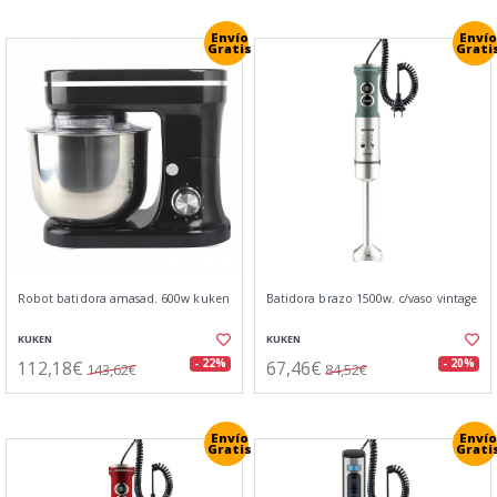
Envío
Envío
Gratis
Grati
Robot batidora amasad. 600w kuken
Batidora brazo 1500w. c/vaso vintage
KUKEN
KUKEN
112,18€
67,46€
- 22%
- 20%
143,62€
84,52€
Envío
Envío
Gratis
Grati