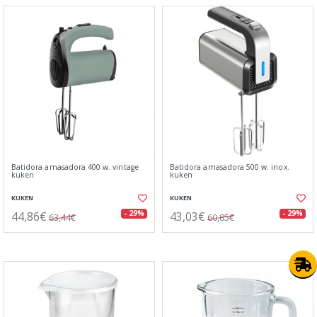
Batidora amasadora 400 w. vintage
Batidora amasadora 500 w. inox.
kuken
kuken
KUKEN
KUKEN
44,86€
43,03€
- 29%
- 29%
63,44€
60,85€