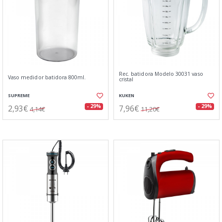
Rec. batidora Modelo 30031 vaso
Vaso medidor batidora 800ml.
cristal
SUPREME
KUKEN
2,93€
7,96€
- 29%
- 29%
4,14€
11,20€