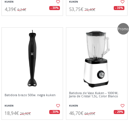
KUKEN
KUKEN
4,39€
53,75€
- 30%
- 30%
6,24€
76,40€
Promo
Batidora de Vaso Kuken – 1000W,
Batidora brazo 500w. negra kuken
Jarra de Cristal 1,5L, Color Blanco
KUKEN
KUKEN
18,94€
46,70€
- 30%
- 29%
26,92€
66,05€