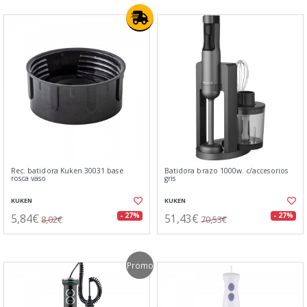
Rec. batidora Kuken 30031 base
Batidora brazo 1000w. c/accesorios
rosca vaso
gris
KUKEN
KUKEN
5,84€
51,43€
- 27%
- 27%
8,02€
70,53€
Promo