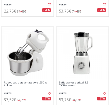
KUKEN
KUKEN
22,75€
53,75€
- 28%
- 28%
31,69€
74,48€
Robot batidora amasadora .250 w
Batidora vaso cristal 1.5l
kuken
1500w.kuken
KUKEN
KUKEN
37,52€
53,75€
- 27%
- 27%
51,73€
74,10€