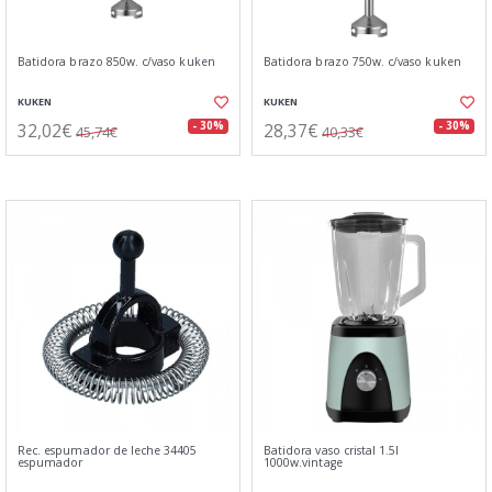
Batidora brazo 850w. c/vaso kuken
Batidora brazo 750w. c/vaso kuken
KUKEN
KUKEN
32,02€
28,37€
- 30%
- 30%
45,74€
40,33€
Rec. espumador de leche 34405
Batidora vaso cristal 1.5l
espumador
1000w.vintage