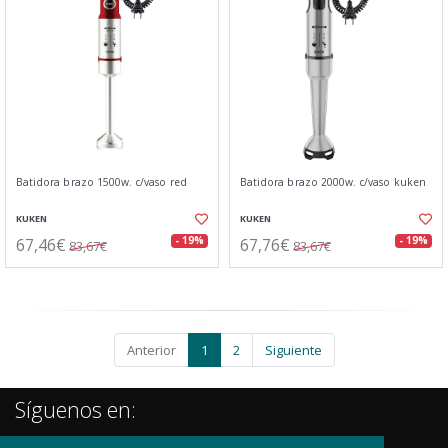
Batidora brazo 1500w. c/vaso red
Batidora brazo 2000w. c/vaso kuken
KUKEN
KUKEN
67,46€
67,76€
- 19%
- 19%
83,67€
83,67€
Anterior
1
2
Siguiente
Síguenos en: