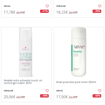
ARVAL
VERALAB
17,78€
18,23€
- 51%
- 49%
36,00€
36,00€
Veralab sebo activedry touch oil
Arval puractive pure toner 200ml
control gel-cream 30ml
VERALAB
ARVAL
20,06€
17,00€
- 49%
- 48%
39,00€
33,00€