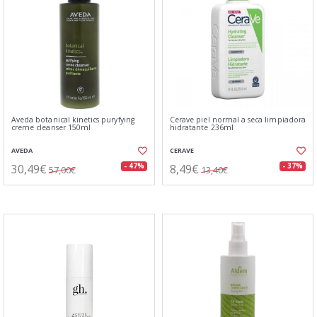
Aveda botanical kinetics puryfying
Cerave piel normal a seca limpiadora
creme cleanser 150ml
hidratante 236ml
AVEDA
CERAVE
30,49€
8,49€
- 47%
- 37%
57,00€
13,40€