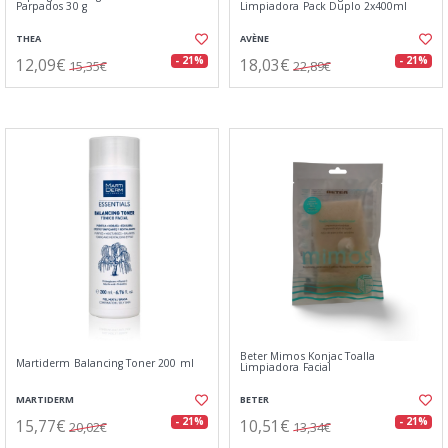
Parpados 30 g
Limpiadora Pack Duplo 2x400ml
THEA
AVÈNE
12,09€
18,03€
- 21%
- 21%
15,35€
22,89€
Beter Mimos Konjac Toalla
Martiderm Balancing Toner 200 ml
Limpiadora Facial
MARTIDERM
BETER
15,77€
10,51€
- 21%
- 21%
20,02€
13,34€