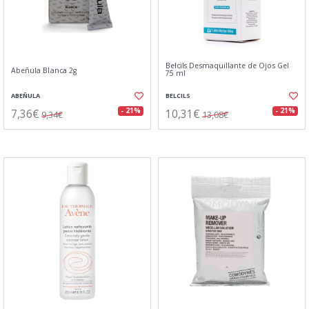
Belcils Desmaquillante de Ojos Gel
Abeñula Blanca 2g
75 ml
ABEÑULA
BELCILS
7,36€
10,31€
- 21%
- 21%
9,34€
13,08€