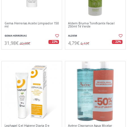
Gema Herrerias Aceite Limpiador 150
Aldem Bruma Tonificante Facial
ml
250ml Té Verde
GEMA HERRERIAS
ALDEM
31,98€
4,79€
- 22%
- 22%
40,88€
6,12€
Lephagel Gel Higiene Diaria De
Avène Cleanance Agua Micelar