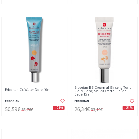
Erborian BB Cream al Ginseng Tono
Erborian Cc Water Dore 40ml
Clair (Claro) SPF 20 Efecto Piel de
Bebé 15 ml
ERBORIAN
ERBORIAN
50,59€
26,34€
- 21%
- 21%
63,76€
33,19€