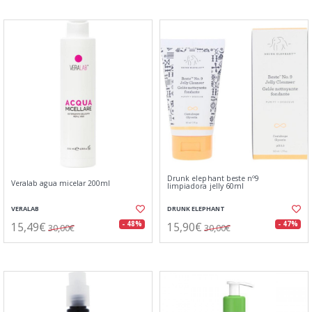
Drunk elephant beste nº9
Veralab agua micelar 200ml
limpiadora jelly 60ml
VERALAB
DRUNK ELEPHANT
15,49€
15,90€
- 48%
- 47%
30,00€
30,00€