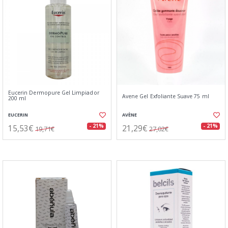
Eucerin Dermopure Gel Limpiador
Avene Gel Exfoliante Suave 75 ml
200 ml
EUCERIN
AVÈNE
15,53€
21,29€
- 21%
- 21%
19,71€
27,02€