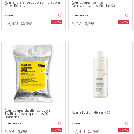
Avene Tolerance Loción Limpiadora
Comodynes Toallitas
Pieles Reactiv
Desmaquillantes Micellar Sol
AVÈNE
COMODYNES
18,44€
5,72€
- 21%
- 21%
23,39€
7,22€
Comodynes Micellar Solution
Avene Locion Micelar 400 ml
Toallitas Desmaquillantes 20
unidades
COMODYNES
AVÈNE
5,59€
17,42€
- 21%
- 21%
7,05€
21,96€