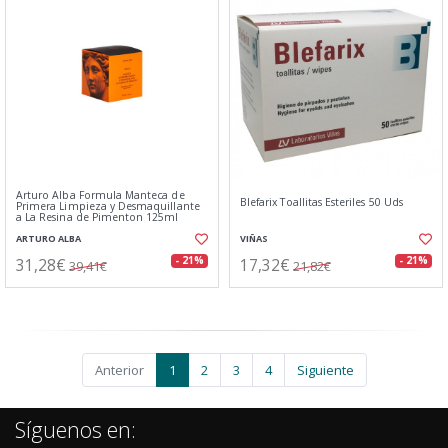
Arturo Alba Formula Manteca de
Blefarix Toallitas Esteriles 50 Uds
Primera Limpieza y Desmaquillante
a La Resina de Pimenton 125ml
ARTURO ALBA
VIÑAS
31,28€
17,32€
- 21%
- 21%
39,41€
21,82€
Anterior
1
2
3
4
Siguiente
Síguenos en: