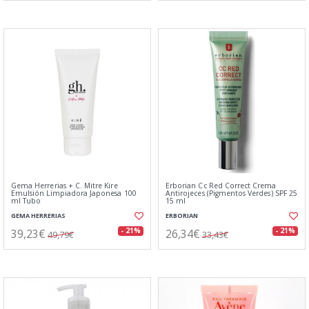
Gema Herrerias + C. Mitre Kire
Erborian Cc Red Correct Crema
Emulsión Limpiadora Japonesa 100
Antirojeces (Pigmentos Verdes) SPF 25
ml Tubo
15 ml
GEMA HERRERIAS
ERBORIAN
39,23€
26,34€
- 21%
- 21%
49,79€
33,43€