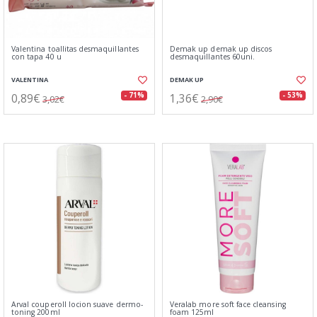
Valentina toallitas desmaquillantes
Demak up demak up discos
con tapa 40 u
desmaquillantes 60uni.
VALENTINA
DEMAK UP
0,89€
1,36€
- 71%
- 53%
3,02€
2,90€
Arval couperoll locion suave dermo-
Veralab more soft face cleansing
toning 200ml
foam 125ml