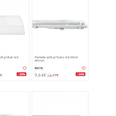
p20 p/2tub.led
Pantalla ip65 p/1tubo led 60cm.
abs+ps
MATEL
9,64€
- 30%
- 30%
0€
13,77€