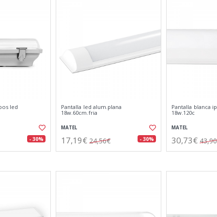
bos led
Pantalla led alum.plana
Pantalla blanca i
18w.60cm.fria
18w.120c
MATEL
MATEL
17,19€
30,73€
- 30%
- 30%
24,56€
43,9