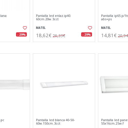
plana
Pantalla led enlaz.ip40.
Pantalla ip65 p/1
60cm.20w.3cct
abs+ps
MATEL
MATEL
18,62€
14,81€
- 29%
- 29%
26,33€
20,9
 pc
Pantalla led blanca 40-50-
Pantalla led pane
60w.150cm.3cct
55x16cm.25w.f