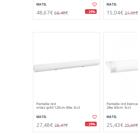
MATEL
MATEL
48,67€
15,04€
- 29%
68,48€
21,06€
Pantalla led
Pantalla led blanca
enlaz.ip40.120cm.40w.3cct
24w.60cm.3cct
MATEL
MATEL
27,48€
25,43€
- 29%
38,47€
35,60€