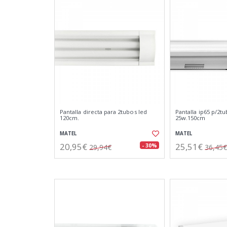
Pantalla directa para 2tubos led
Pantalla ip65 p/2tu
120cm.
25w.150cm
MATEL
MATEL
20,95€
25,51€
- 30%
29,94€
36,45€