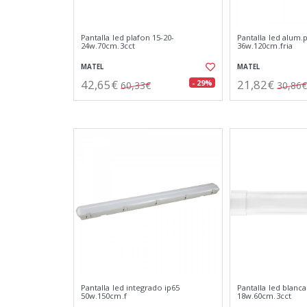
Pantalla led plafon 15-20-
Pantalla led alum.
24w.70cm.3cct
36w.120cm.fria
MATEL
MATEL
42,65€
21,82€
- 29%
60,33€
30,86€
Pantalla led integrado ip65
Pantalla led blanca
50w.150cm.f
18w.60cm.3cct