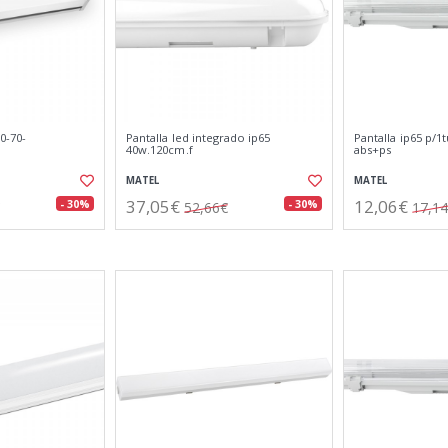
0-70-
Pantalla led integrado ip65
Pantalla ip65 p/1
40w.120cm.f
abs+ps
MATEL
MATEL
37,05€
12,06€
- 30%
- 30%
52,66€
17,1