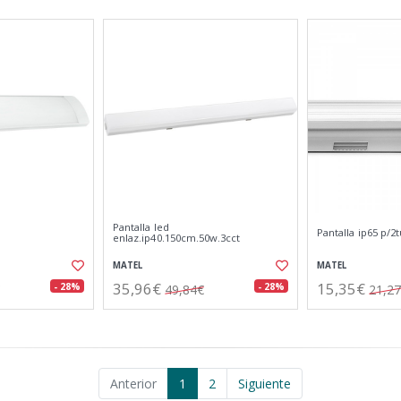
Pantalla led
Pantalla ip65 p/2
enlaz.ip40.150cm.50w.3cct
MATEL
MATEL
35,96€
15,35€
- 28%
- 28%
49,84€
21,2
Anterior
1
2
Siguiente