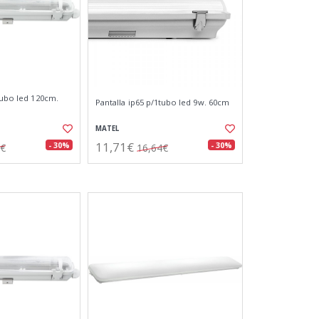
tubo led 120cm.
Pantalla ip65 p/1tubo led 9w. 60cm
MATEL
11,71€
- 30%
- 30%
4€
16,64€