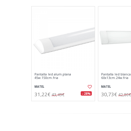
Pantalla led alum.plana
Pantalla led blanca
45w.150cm.fria
60x13cm.24w.fria
MATEL
MATEL
31,22€
30,73€
- 28%
43,49€
42,80€