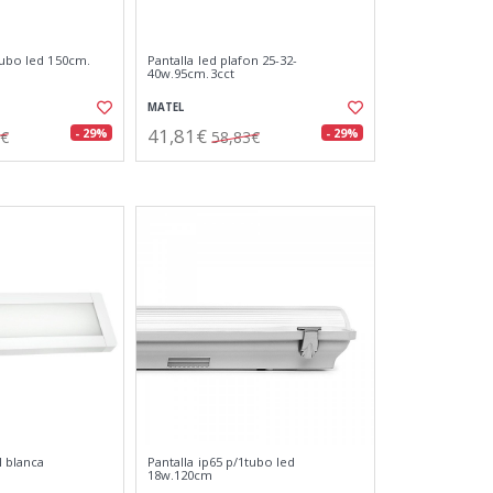
tubo led 150cm.
Pantalla led plafon 25-32-
40w.95cm.3cct
MATEL
41,81€
- 29%
- 29%
4€
58,83€
l blanca
Pantalla ip65 p/1tubo led
18w.120cm