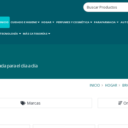
INICIO
CUIDADO E HIGIENE
HOGAR
PERFUMES Y COSMÉTICA
PARAFARMACIA
AUT
TECNOLOGÍA
MÁS CATEGORÍAS
da para el día a día
INICIO
HOGAR
BRI
Marcas
Or