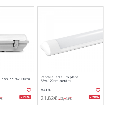
Pantalla led alum.plana
tubos led 9w. 60cm
36w.120cm.neutra
MATEL
21,82€
- 28%
- 28%
7€
30,23€