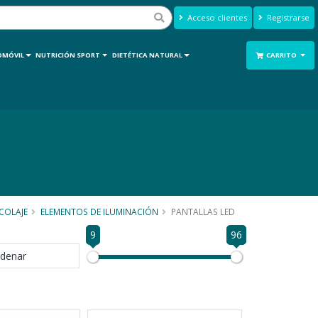
Acceso clientes
Registrarse
OMÓVIL
NUTRICIÓN SPORT
DIETÉTICA NATURAL
CARRITO
COLAJE
ELEMENTOS DE ILUMINACIÓN
PANTALLAS LED
9
96
denar