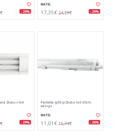
MATEL
17,35€
- 29%
- 29%
7€
24,29€
para 2tubos led
Pantalla ip65 p/2tubo led 60cm.
abs+ps
MATEL
11,01€
- 29%
- 28%
0€
15,34€