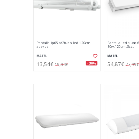
Pantalla ip65 p/2tubo led 120cm.
Pantalla led alum.6
abs+ps
80w.120cm.3cct
MATEL
MATEL
13,54€
54,87€
- 30%
19,34€
77,99€