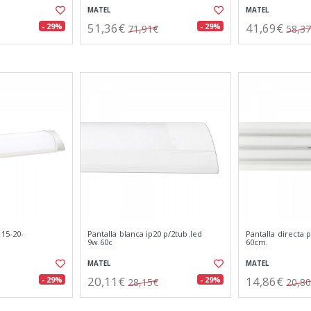
MATEL
MATEL
51,36€
41,69€
- 29%
- 29%
71,91€
58,3
 15-20-
Pantalla blanca ip20 p/2tub.led
Pantalla directa 
9w.60c
60cm.
MATEL
MATEL
20,11€
14,86€
- 29%
- 29%
28,15€
20,8