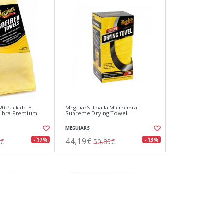
0 Pack de 3
Meguiar's Toalla Microfibra
ofibra Premium
Supreme Drying Towel
MEGUIARS
44,19€
- 17%
- 13%
2€
50,85€