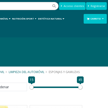
Acceso clientes
Registrarse
OMÓVIL
NUTRICIÓN SPORT
DIETÉTICA NATURAL
CARRITO
VIL
LIMPIEZA DEL AUTOMÓVIL
ESPONJAS Y GAMUZAS
15
45
denar