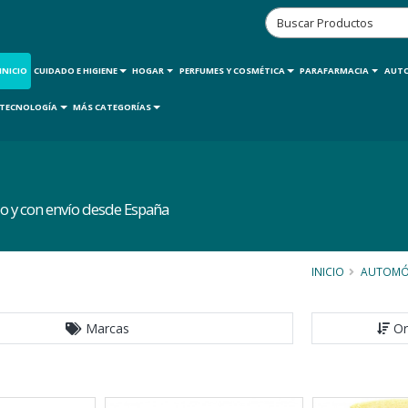
INICIO
CUIDADO E HIGIENE
HOGAR
PERFUMES Y COSMÉTICA
PARAFARMACIA
AUT
TECNOLOGÍA
MÁS CATEGORÍAS
o y con envío desde España
INICIO
AUTOMÓ
Marcas
Or