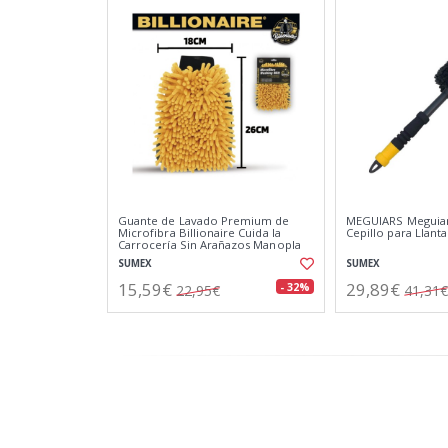
Guante de Lavado Premium de
MEGUIARS Meguiar
Microfibra Billionaire Cuida la
Cepillo para Llant
Carrocería Sin Arañazos Manopla
de Secado y Lavado 26x18 cm
SUMEX
SUMEX
15,59€
29,89€
- 32%
22,95€
41,31€