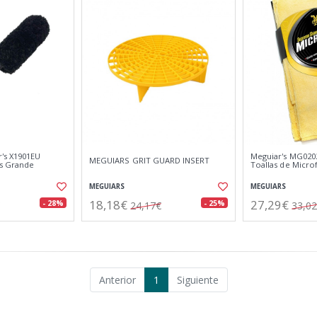
's X1901EU
Meguiar's MG0202
MEGUIARS GRIT GUARD INSERT
as Grande
Toallas de Micr
MEGUIARS
MEGUIARS
18,18€
27,29€
- 28%
- 25%
24,17€
33,0
Anterior
1
Siguiente