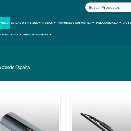
INICIO
CUIDADO E HIGIENE
HOGAR
PERFUMES Y COSMÉTICA
PARAFARMACIA
AUT
TECNOLOGÍA
MÁS CATEGORÍAS
ío desde España