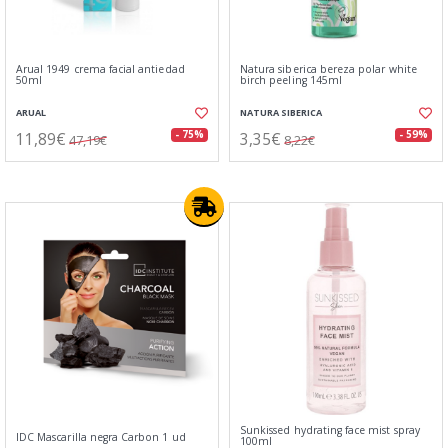
Arual 1949 crema facial antiedad
Natura siberica bereza polar white
50ml
birch peeling 145ml
ARUAL
NATURA SIBERICA
11,89€
3,35€
- 75%
- 59%
47,19€
8,22€
Sunkissed hydrating face mist spray
IDC Mascarilla negra Carbon 1 ud
100ml