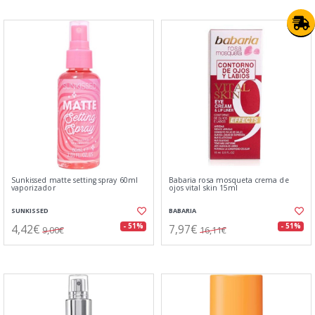
Sunkissed matte setting spray 60ml
Babaria rosa mosqueta crema de
vaporizador
ojos vital skin 15ml
SUNKISSED
BABARIA
4,42€
7,97€
- 51%
- 51%
9,00€
16,11€