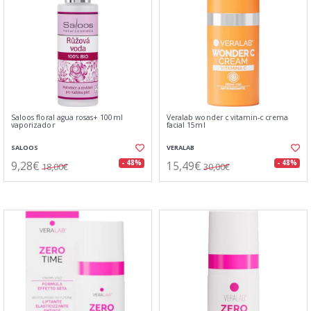
Saloos floral agua rosas+ 100ml
Veralab wonder c vitamin-c crema
vaporizador
facial 15ml
SALOOS
VERALAB
9,28€
15,49€
- 48%
- 48%
18,00€
30,00€