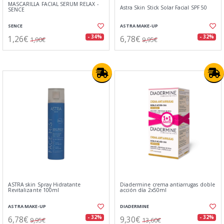
MASCARILLA FACIAL SERUM RELAX -
Astra Skin Stick Solar Facial SPF 50
SENCE
SENCE
ASTRA MAKE-UP
1,26€
6,78€
- 34%
- 32%
1,90€
9,95€
ASTRA skin Spray Hidratante
Diadermine crema antiarrugas doble
Revitalizante 100ml
acción dí­a 2x50ml
ASTRA MAKE-UP
DIADERMINE
6,78€
9,30€
- 32%
- 32%
9,95€
13,60€