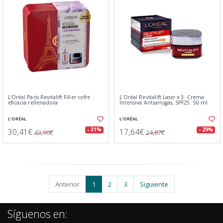
L'Oréal Paris Revitalift Filler cofre
L´Oréal Revitalift Laser x 3. Crema
eficacia rellenadora
Intensiva Antiarrugas, SPF25. 50 ml
L'ORÉAL
L'ORÉAL
30,41€
17,64€
- 31%
- 29%
43,90€
24,87€
Anterior
1
2
3
Siguiente
Síguenos en: