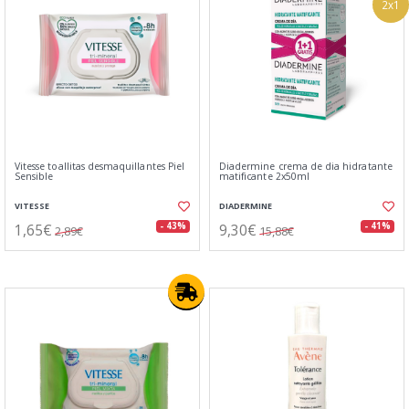
2x1
Vitesse toallitas desmaquillantes Piel
Diadermine crema de dia hidratante
Sensible
matificante 2x50ml
VITESSE
DIADERMINE
1,65€
9,30€
- 43%
- 41%
2,89€
15,88€