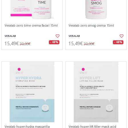
Veralab zero time crema facial 15ml
Veralab zero smog crema 15ml
VERALAB
VERALAB
15,49€
15,49€
- 48%
- 48%
30,00€
30,00€
Veralab hyper-hydra mascarilla
Veralab hyper-lift filler mask acid