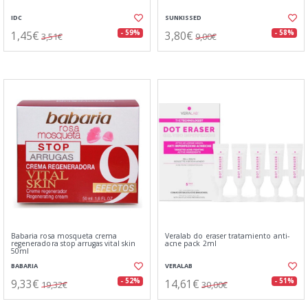
IDC
SUNKISSED
1,45€
3,80€
- 59%
- 58%
3,51€
9,00€
Babaria rosa mosqueta crema
Veralab do eraser tratamiento anti-
regeneradora stop arrugas vital skin
acne pack 2ml
50ml
BABARIA
VERALAB
9,33€
14,61€
- 52%
- 51%
19,32€
30,00€