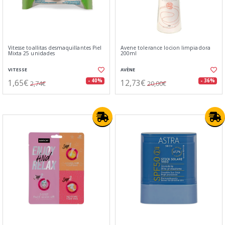
Vitesse toallitas desmaquillantes Piel
Avene tolerance locion limpiadora
Mixta 25 unidades
200ml
VITESSE
AVÈNE
1,65€
12,73€
- 40%
- 36%
2,74€
20,00€