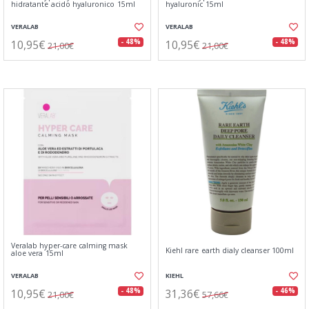
hidratante acido hyaluronico 15ml
hyaluronic 15ml
VERALAB
VERALAB
10,95€
10,95€
- 48%
- 48%
21,00€
21,00€
Veralab hyper-care calming mask
Kiehl rare earth dialy cleanser 100ml
aloe vera 15ml
VERALAB
KIEHL
10,95€
31,36€
- 48%
- 46%
21,00€
57,66€