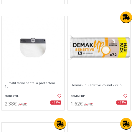
Eurostil facial pantalla protectora
Demak-up Sensitive Round 72x35
1un
EUROSTIL
DEMAK UP
2,38€
1,62€
- 32%
- 31%
3,48€
2,34€