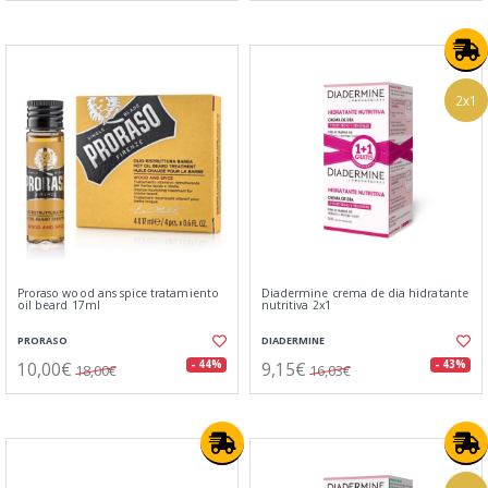
2x1
Proraso wood ans spice tratamiento
Diadermine crema de dia hidratante
oil beard 17ml
nutritiva 2x1
PRORASO
DIADERMINE
10,00€
9,15€
- 44%
- 43%
18,00€
16,03€