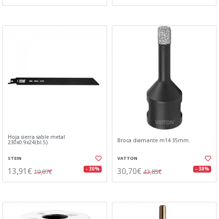
Hoja sierra sable metal
Broca diamante m14 35mm.
230x0.9x24(bl.5)
STEIN
VATTON
13,91€
30,70€
- 30%
- 30%
19,87€
43,85€