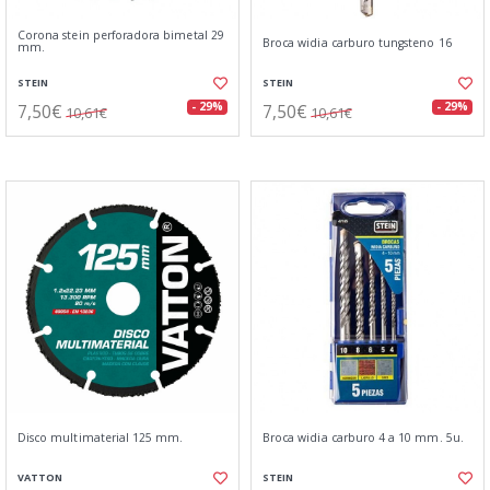
Corona stein perforadora bimetal 29
Broca widia carburo tungsteno 16
mm.
STEIN
STEIN
7,50€
7,50€
- 29%
- 29%
10,61€
10,61€
Disco multimaterial 125 mm.
Broca widia carburo 4 a 10 mm. 5u.
VATTON
STEIN