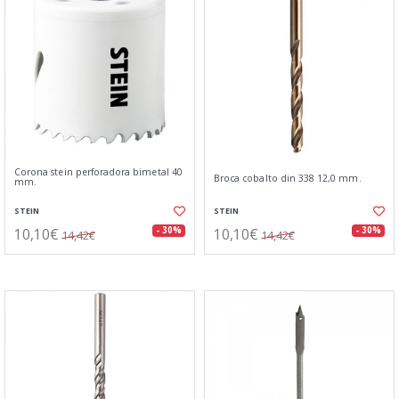
Corona stein perforadora bimetal 40
Broca cobalto din 338 12,0 mm.
mm.
STEIN
STEIN
10,10€
10,10€
- 30%
- 30%
14,42€
14,42€