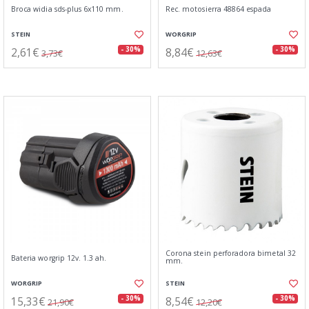
Broca widia sds-plus 6x110 mm.
Rec. motosierra 48864 espada
STEIN
WORGRIP
2,61€
8,84€
- 30%
- 30%
3,73€
12,63€
Corona stein perforadora bimetal 32
Bateria worgrip 12v. 1.3 ah.
mm.
WORGRIP
STEIN
15,33€
8,54€
- 30%
- 30%
21,90€
12,20€