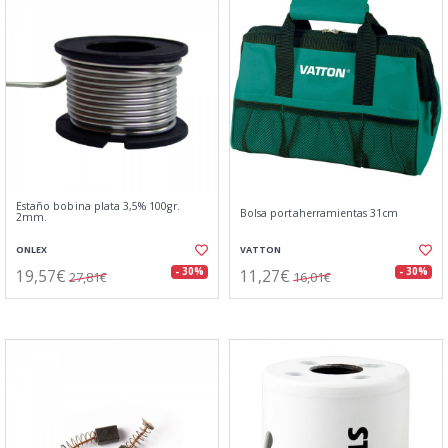
Estaño bobina plata 3,5% 100gr.
Bolsa portaherramientas 31cm
2mm.
ONLEX
VATTON
19,57€
11,27€
- 30%
- 30%
27,81€
16,01€