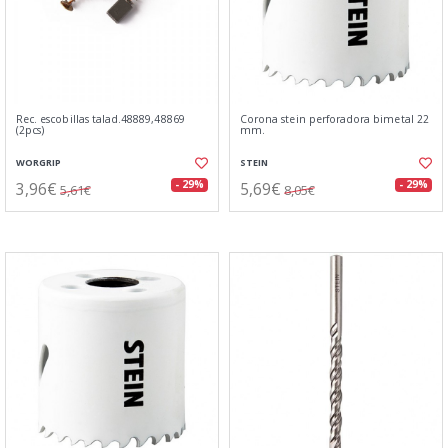
Rec. escobillas talad.48889,48869
Corona stein perforadora bimetal 22
(2pcs)
mm.
WORGRIP
STEIN
3,96€
5,69€
- 29%
- 29%
5,61€
8,05€