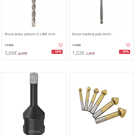
Broca widia carburo 6 x 400 mm.
Broca madera pala 6mm.
STEIN
STEIN
5,69€
1,02€
- 30%
- 30%
8,09€
1,45€