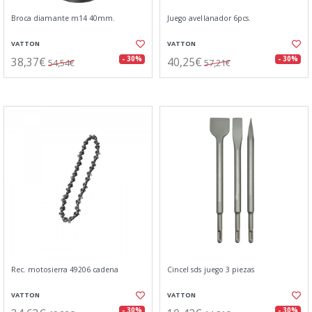
Broca diamante m14 40mm.
Juego avellanador 6pcs.
VATTON
VATTON
38,37€
40,25€
- 30%
- 30%
54,54€
57,21€
Rec. motosierra 49206 cadena
Cincel sds juego 3 piezas
VATTON
VATTON
- 30%
- 30%