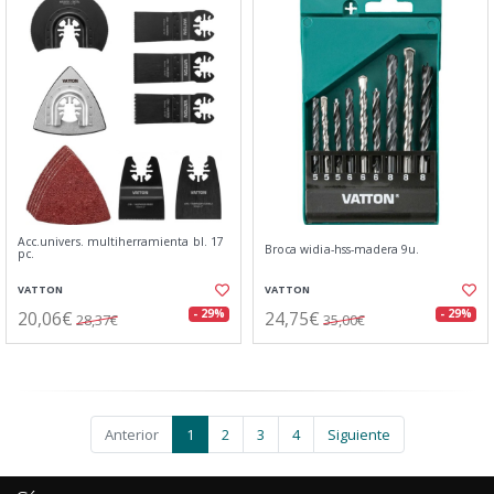
Acc.univers. multiherramienta bl. 17
Broca widia-hss-madera 9u.
pc.
VATTON
VATTON
20,06€
24,75€
- 29%
- 29%
28,37€
35,00€
Anterior
1
2
3
4
Siguiente