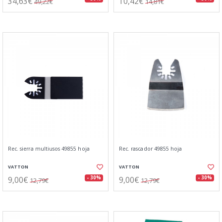
34,63€
10,42€
49,22€
14,81€
Rec. sierra multiusos 49855 hoja
Rec. rascador 49855 hoja
VATTON
VATTON
9,00€
9,00€
- 30%
- 30%
12,79€
12,79€