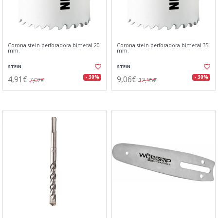
Corona stein perforadora bimetal 20
Corona stein perforadora bimetal 35
mm.
mm.
STEIN
STEIN
4,91€
9,06€
- 30%
- 30%
7,02€
12,95€