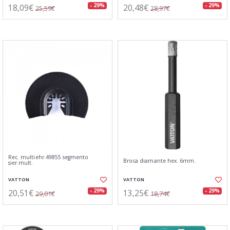
18,09€
20,48€
- 29%
- 29%
25,59€
28,97€
Rec. multiehr.49855 segmento
Broca diamante hex. 6mm.
sier.mult.
VATTON
VATTON
20,51€
13,25€
- 29%
- 29%
29,01€
18,74€