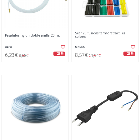
Set 120 fundas termoretractiles
Pasahilos nylon doble anilla 20 m.
colores
ALFA
ONLEX
6,23€
8,57€
- 28%
- 28%
8,68€
11,94€