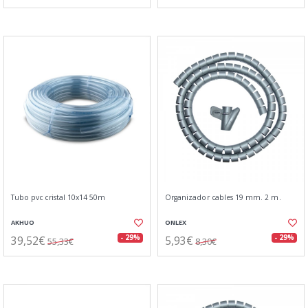
Tubo pvc cristal 10x14 50m
Organizador cables 19 mm. 2 m.
AKHUO
ONLEX
39,52€
5,93€
- 29%
- 29%
55,33€
8,30€