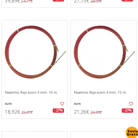
39,89€
27,73€
54,71€
38,03€
Pasahilos fleje acero 4 mm. 10 m.
Pasahilos fleje acero 4 mm. 15 m.
ALFA
ALFA
18,92€
21,26€
- 27%
- 27%
25,81€
29,00€
Envío
Grati