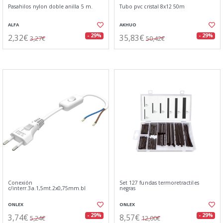
Pasahilos nylon doble anilla 5 m.
Tubo pvc cristal 8x12 50m
ALFA
AKHUO
2,32€
35,83€
- 29%
- 29%
3,27€
50,42€
Conexión
Set 127 fundas termoretractiles
c/interr.3a.1,5mt.2x0,75mm.bl
negras
ONLEX
ONLEX
3,74€
8,57€
- 29%
- 29%
5,24€
12,00€