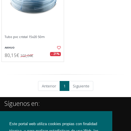
Tubo pvc cristal 15x20 50m
AKHUO
80,15€
- 21%
102,04€
Anterior
1
Siguiente
Síguenos en:
Este portal web utiliza cookies propias con finalidad
técnica, y para realizar estadísticas de uso Web, las