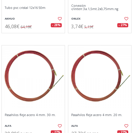
Conexión
Tubo pvc cristal 12x16 50m
c/interr.3a.1,5mt.2x0,75mm.ng
AKHUO
ONLEX
46,08€
3,74€
- 28%
- 27%
64,18€
5,13€
Pasahilos fleje acero 4 mm. 30 m.
Pasahilos fleje acero 4 mm. 20 m.
ALFA
ALFA
- 27%
- 27%