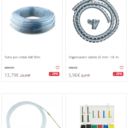
Tubo pvc cristal 6x8 50m
Organizador cables 25 mm. 1,8 m.
AKHUO
ONLEX
13,79€
5,96€
- 29%
- 28%
19,30€
8,31€