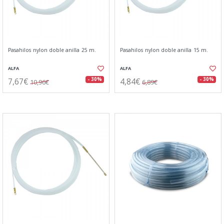
Pasahilos nylon doble anilla 25 m.
Pasahilos nylon doble anilla 15 m.
ALFA
ALFA
7,67€
4,84€
- 30%
- 30%
10,96€
6,89€