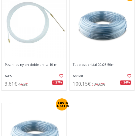
Pasahilos nylon doble anilla 10 m.
Tubo pvc cristal 20x25 50m
ALFA
AKHUO
3,61€
100,15€
- 27%
- 24%
4,92€
131,65€
Envío
Gratis