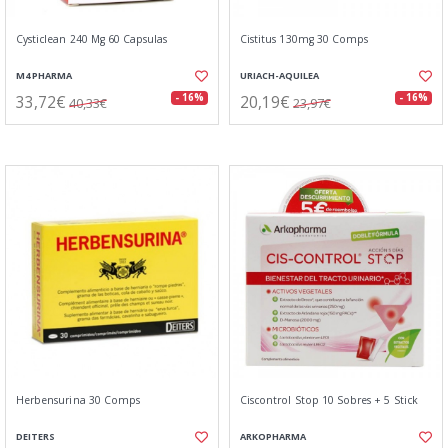
Cysticlean 240 Mg 60 Capsulas
Cistitus 130mg 30 Comps
M4 PHARMA
URIACH-AQUILEA
33,72€
20,19€
- 16%
- 16%
40,33€
23,97€
Herbensurina 30 Comps
Ciscontrol Stop 10 Sobres + 5 Stick
DEITERS
ARKOPHARMA