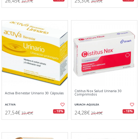
26,45€
25,30€
32,37€
30,95€
Cistitus Nox Salud Urinaria 30
Activa Bienestar Urinario 30 Cápsulas
Comprimidos
ACTIVA
URIACH-AQUILEA
27,54€
24,28€
- 18%
- 18%
33,45€
29,49€