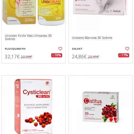
Urocran Forte Vías Urinarias 30
Urosens Manosa 30 Sobres
Sobres
PLUSQUAM PH
SALVAT
32,17€
24,86€
- 18%
- 17%
39,06€
29,95€