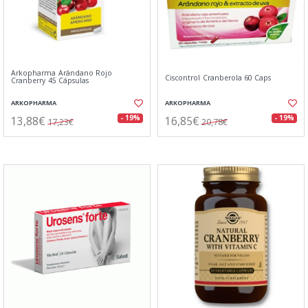
Arkopharma Arándano Rojo
Ciscontrol Cranberola 60 Caps
Cranberry 45 Cápsulas
ARKOPHARMA
ARKOPHARMA
13,88€
16,85€
- 19%
- 19%
17,23€
20,78€