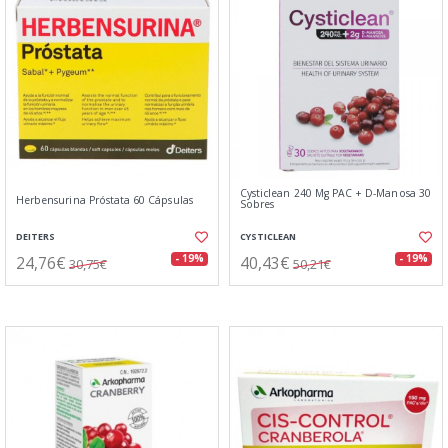
Cysticlean 240 Mg PAC + D-Manosa 30
Herbensurina Próstata 60 Cápsulas
Sobres
DEITERS
CYSTICLEAN
24,76€
40,43€
- 19%
- 19%
30,75€
50,21€