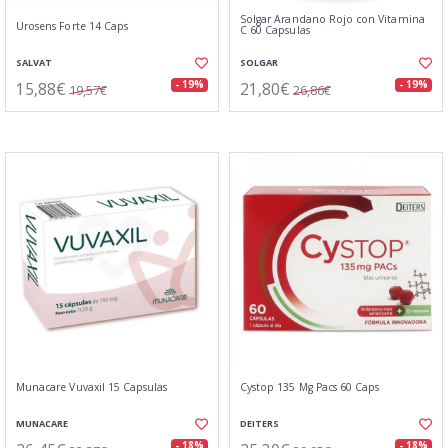
Solgar Arandano Rojo con Vitamina
Urosens Forte 14 Caps
C 60 Capsulas
SALVAT
SOLGAR
15,88€
21,80€
- 19%
- 19%
19,57€
26,86€
Munacare Vuvaxil 15 Capsulas
Cystop 135 Mg Pacs 60 Caps
MUNACARE
DEITERS
- 18%
- 18%