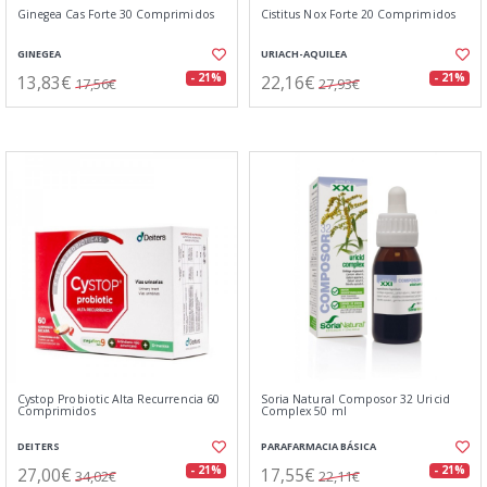
Ginegea Cas Forte 30 Comprimidos
Cistitus Nox Forte 20 Comprimidos
GINEGEA
URIACH-AQUILEA
13,83€
22,16€
- 21%
- 21%
17,56€
27,93€
Cystop Probiotic Alta Recurrencia 60
Soria Natural Composor 32 Uricid
Comprimidos
Complex 50 ml
DEITERS
PARAFARMACIA BÁSICA
27,00€
17,55€
- 21%
- 21%
34,02€
22,11€