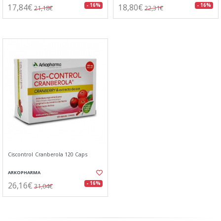
17,84€
18,80€
- 16%
- 16%
21,18€
22,31€
Ciscontrol Cranberola 120 Caps
ARKOPHARMA
26,16€
- 16%
31,04€