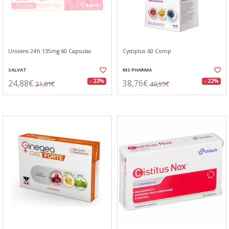
Urosens 24h 135mg 60 Capsulas
Cystiplus 60 Comp
SALVAT
MS PHARMA
24,88€
38,76€
- 22%
- 22%
31,81€
49,55€