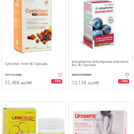
Arkopharma Arkocápsulas Arándano
Cysticlean Forte 60 Capsulas
Bio 40 Cápsulas
CYSTICLEAN
ARKOPHARMA
35,48€
10,13€
- 18%
- 18%
43,09€
12,30€