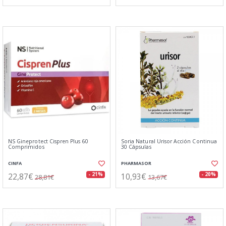
NS Gineprotect Cispren Plus 60
Soria Natural Urisor Acción Continua
Comprimidos
30 Cápsulas
CINFA
PHARMASOR
22,87€
10,93€
- 21%
- 20%
28,81€
13,67€