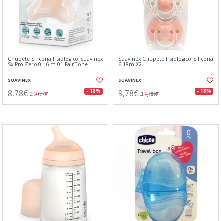
Chupete Silicona Fisiologico Suavinex
Suavinex Chupete Fisiologico Silicona
Sx Pro Zero 0 - 6 m 01 Fair Tone
6-18m X2
SUAVINEX
SUAVINEX
8,78€
9,78€
- 18%
- 18%
10,67€
11,88€