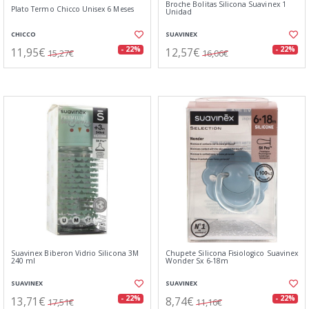
Broche Bolitas Silicona Suavinex 1
Plato Termo Chicco Unisex 6 Meses
Unidad
CHICCO
SUAVINEX
11,95€
12,57€
- 22%
- 22%
15,27€
16,06€
Suavinex Biberon Vidrio Silicona 3M
Chupete Silicona Fisiologico Suavinex
240 ml
Wonder Sx 6-18m
SUAVINEX
SUAVINEX
13,71€
8,74€
- 22%
- 22%
17,51€
11,16€