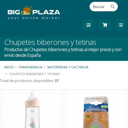
Chupetes biberones y tetinas
Productos de Chupetes biberones y tetinas al mejor precio y con
envío desde España
INICIO
PARAFARMACIA
MATERNIDAD Y LACTANCIA
CHUPETES BIBERONES Y TETINAS
Total de productos disponibles
37