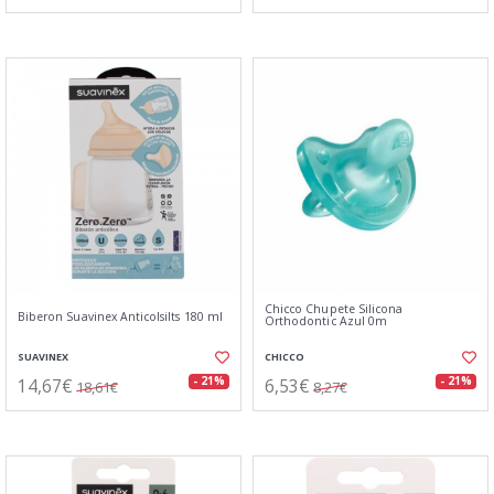
Chicco Chupete Silicona
Biberon Suavinex Anticolsilts 180 ml
Orthodontic Azul 0m
SUAVINEX
CHICCO
14,67€
6,53€
- 21%
- 21%
18,61€
8,27€