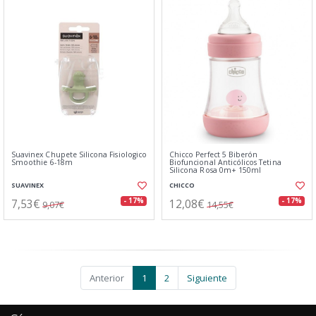
Suavinex Chupete Silicona Fisiologico
Chicco Perfect 5 Biberón
Smoothie 6-18m
Biofuncional Anticólicos Tetina
Silicona Rosa 0m+ 150ml
SUAVINEX
CHICCO
7,53€
12,08€
- 17%
- 17%
9,07€
14,55€
Anterior
1
2
Siguiente