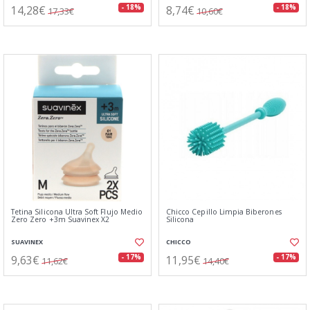
14,28€
8,74€
- 18%
- 18%
17,33€
10,60€
Tetina Silicona Ultra Soft Flujo Medio
Chicco Cepillo Limpia Biberones
Zero Zero +3m Suavinex X2
Silicona
SUAVINEX
CHICCO
9,63€
11,95€
- 17%
- 17%
11,62€
14,40€