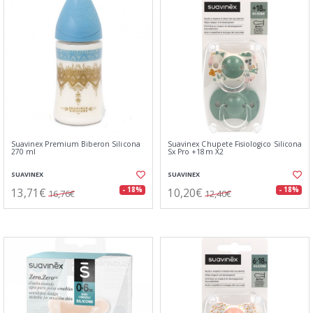
Suavinex Premium Biberon Silicona
Suavinex Chupete Fisiologico Silicona
270 ml
Sx Pro +18m X2
SUAVINEX
SUAVINEX
13,71€
10,20€
- 18%
- 18%
16,76€
12,40€