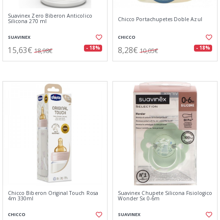
Suavinex Zero Biberon Anticolico
Chicco Portachupetes Doble Azul
Silicona 270 ml
SUAVINEX
CHICCO
15,63€
8,28€
- 18%
- 18%
18,98€
10,05€
Chicco Biberon Original Touch Rosa
Suavinex Chupete Silicona Fisiologico
4m 330ml
Wonder Sx 0-6m
CHICCO
SUAVINEX