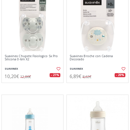
Suavinex Chupete Fisiologico Sx Pro
Suavinex Broche con Cadena
Silicona 0-6m X2
Decorado
SUAVINEX
SUAVINEX
10,20€
6,89€
- 21%
- 20%
12,86€
8,62€