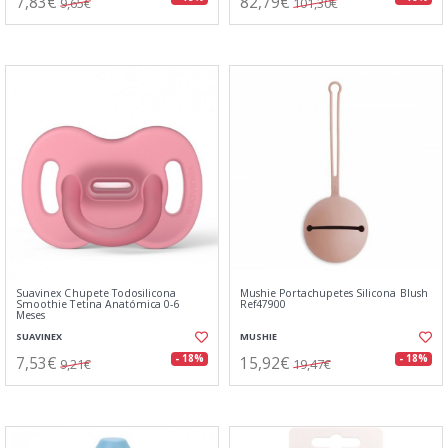
7,83€
82,79€
9,65€
101,30€
Suavinex Chupete Todosilicona
Mushie Portachupetes Silicona Blush
Smoothie Tetina Anatómica 0-6
Ref47900
Meses
SUAVINEX
MUSHIE
7,53€
15,92€
- 18%
- 18%
9,21€
19,47€