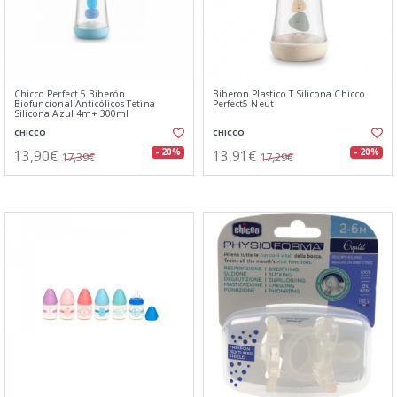
Chicco Perfect 5 Biberón
Biberon Plastico T Silicona Chicco
Biofuncional Anticólicos Tetina
Perfect5 Neut
Silicona Azul 4m+ 300ml
CHICCO
CHICCO
13,90€
13,91€
- 20%
- 20%
17,39€
17,29€