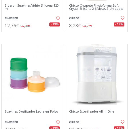
Biberon Suavinex Vidrio Silicona 120
Chicco Chupete Physioforma Soft
ml
Crystal Silicona 2-6 Meses 2 Unidades
SUAVINEX
CHICCO
12,76€
8,28€
- 19%
- 19%
15,84€
10,21€
Suavinex Dosificador Leche en Polvo
Chicco Esterilizador All In One
SUAVINEX
CHICCO
- 19%
- 18%