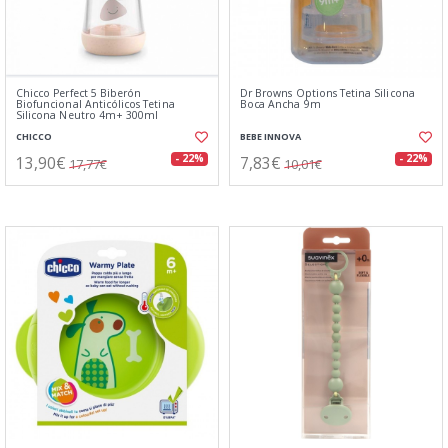
Chicco Perfect 5 Biberón
Dr Browns Options Tetina Silicona
Biofuncional Anticólicos Tetina
Boca Ancha 9m
Silicona Neutro 4m+ 300ml
CHICCO
BEBE INNOVA
13,90€
7,83€
- 22%
- 22%
17,77€
10,01€