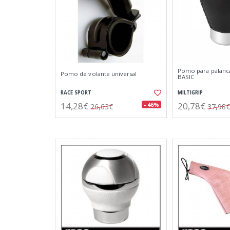
Pomo para palanc
Pomo de volante universal
BASIC
RACE SPORT
MILTIGRIP
14,28€
20,78€
- 46%
26,63€
37,98€