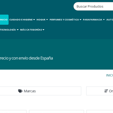
INICIO
CUIDADO E HIGIENE
HOGAR
PERFUMES Y COSMÉTICA
PARAFARMACIA
AUT
TECNOLOGÍA
MÁS CATEGORÍAS
ecio y con envío desde España
INIC
Marcas
Or