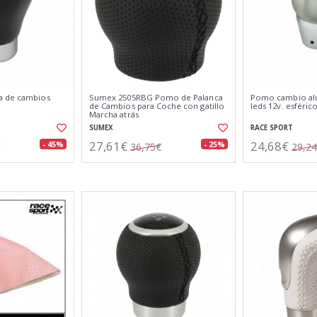
a de cambios
Sumex 2505RBG Pomo de Palanca
Pomo cambio alu
de Cambios para Coche con gatillo
leds 12v. esféric
Marcha atrás
SUMEX
RACE SPORT
27,61€
24,68€
- 45%
- 25%
36,75€
29,2