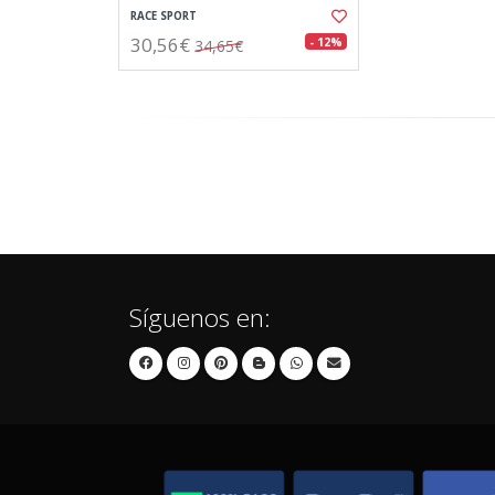
RACE SPORT
30,56€
- 12%
34,65€
Síguenos en: