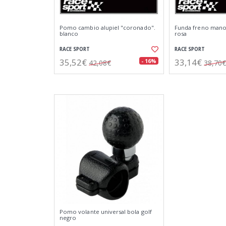
Pomo cambio alupiel "coronado".
Funda freno mano 
blanco
rosa
RACE SPORT
RACE SPORT
35,52€
33,14€
- 16%
42,08€
38,70€
Pomo volante universal bola golf
negro