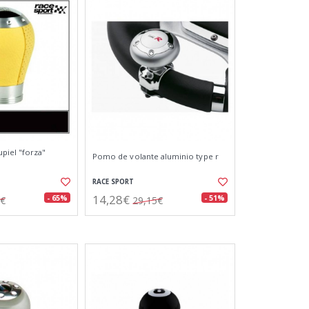
piel "forza"
Pomo de volante aluminio type r
RACE SPORT
14,28€
- 65%
- 51%
3€
29,15€