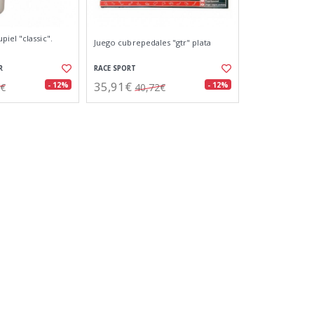
iel "classic".
Juego cubrepedales "gtr" plata
R
RACE SPORT
35,91€
- 12%
- 12%
0€
40,72€