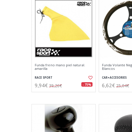
Funda freno mano piel natural.
Funda Volante Neg
amarilla
Blancos
RACE SPORT
CAR+ACCESORIES
9,94€
6,62€
- 75%
39,26€
25,04€