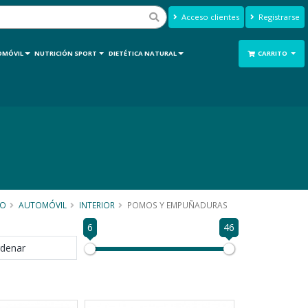
Acceso clientes
Registrarse
OMÓVIL
NUTRICIÓN SPORT
DIETÉTICA NATURAL
CARRITO
IO
AUTOMÓVIL
INTERIOR
POMOS Y EMPUÑADURAS
6
46
denar