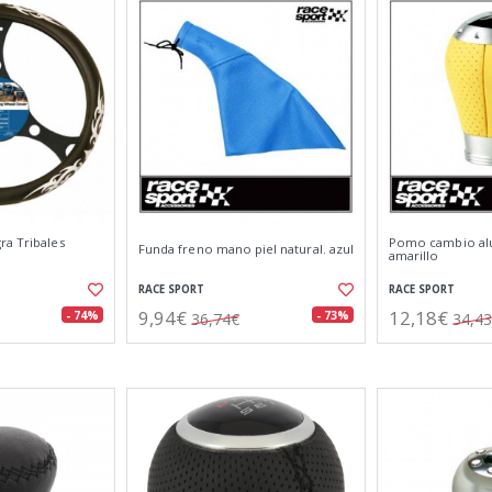
ra Tribales
Pomo cambio alu
Funda freno mano piel natural. azul
amarillo
RACE SPORT
RACE SPORT
9,94€
12,18€
- 74%
- 73%
36,74€
34,4