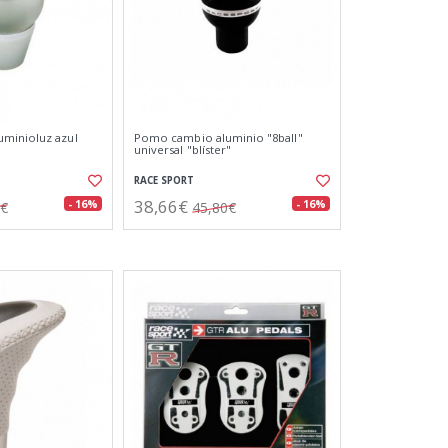
minioluz azul
Pomo cambio aluminio "8ball"
o
universal "blíster"
RACE SPORT
38,66€
- 16%
- 16%
4€
45,80€