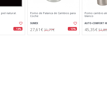
piel natural.
Pomo de Palanca de Cambios para
Pomo cambio alup
Coche
blanco
SUMEX
AUTO-COMFORT H
27,61€
45,35€
- 14%
- 13%
31,77€
51,8