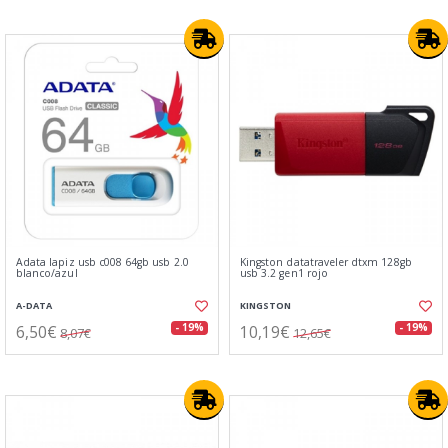
Adata lapiz usb c008 64gb usb 2.0
Kingston datatraveler dtxm 128gb
blanco/azul
usb 3.2 gen1 rojo
A-DATA
KINGSTON
6,50€
10,19€
- 19%
- 19%
8,07€
12,65€