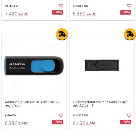
INTENSO
KINGSTON
7,49€
6,38€
- 20%
- 20%
9,37€
7,98€
Adata lapiz usb uv128 32gb usb 3.2
Kingston datatraveler exodia s 64gb
negro/azul
usb 3.2 gen 1
A-DATA
KINGSTON
6,38€
6,46€
- 20%
- 20%
7,98€
8,08€