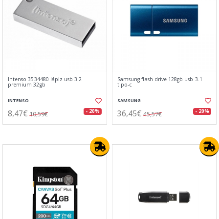
Intenso 3534480 lápiz usb 3.2
Samsung flash drive 128gb usb 3.1
premium 32gb
tipo-c
INTENSO
SAMSUNG
8,47€
36,45€
- 20%
- 20%
10,59€
45,57€