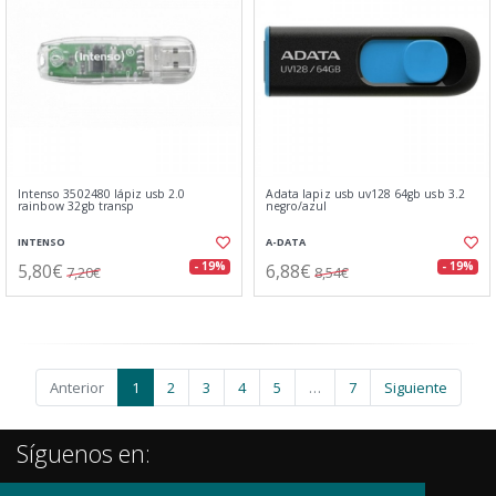
Intenso 3502480 lápiz usb 2.0
Adata lapiz usb uv128 64gb usb 3.2
rainbow 32gb transp
negro/azul
INTENSO
A-DATA
5,80€
6,88€
- 19%
- 19%
7,20€
8,54€
Anterior
1
2
3
4
5
…
7
Siguiente
Síguenos en: