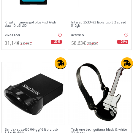
Kingston canvas go! plus 4 sd 64gb
Intenso 3533493 lápiz usb 3.2 speed
class 10 u3 v30
512gb
KINGSTON
INTENSO
31,14€
58,63€
- 20%
- 20%
38,93€
73,28€
Sandisk sdcz430-064g-g46 lápiz usb
Tech one tech guitarra black & white
3.1 u.fit 64gb
32 gb usb