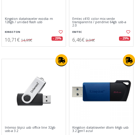
Kingston datatraveler exodia m
Emtec c410 color mix verde
128gb / unidad flash usb
transparente / pendrive 64gb usb-a
2.0
KINGSTON
EMTEC
10,71€
6,46€
- 29%
- 29%
14,99€
9,04€
Intenso lápiz usb office line 32gb
Kingston datatraveler dtxm 64gb usb
usb-a 3.2
3.2 gen1 azul