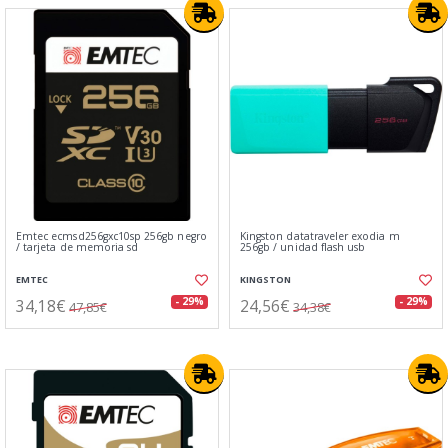
Emtec ecmsd256gxc10sp 256gb negro
Kingston datatraveler exodia m
/ tarjeta de memoria sd
256gb / unidad flash usb
EMTEC
KINGSTON
34,18€
24,56€
- 29%
- 29%
47,85€
34,38€