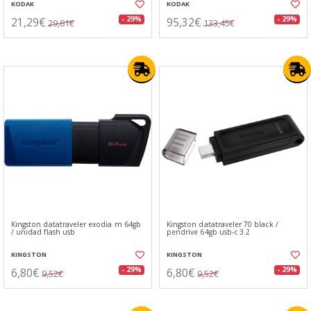
KODAK
KODAK
21,29€
95,32€
- 29%
- 29%
29,81€
133,45€
Kingston datatraveler exodia m 64gb
Kingston datatraveler 70 black /
/ unidad flash usb
pendrive 64gb usb-c 3.2
KINGSTON
KINGSTON
6,80€
6,80€
- 29%
- 29%
9,52€
9,52€