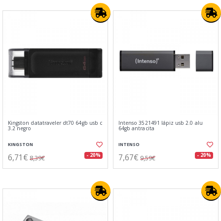
Kingston datatraveler dt70 64gb usb c
Intenso 3521491 lápiz usb 2.0 alu
3.2 negro
64gb antracita
KINGSTON
INTENSO
6,71€
7,67€
- 20%
- 20%
8,39€
9,59€