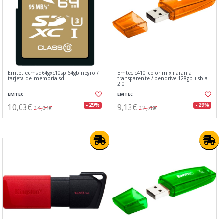
Emtec ecmsd64gxc10sp 64gb negro /
Emtec c410 color mix naranja
tarjeta de memoria sd
transparente / pendrive 128gb usb-a
2.0
EMTEC
EMTEC
10,03€
9,13€
- 29%
- 29%
14,04€
12,78€