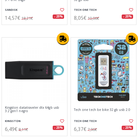
SANDISK
TECH ONE TECH
14,57€
8,05€
- 20%
- 20%
18,21€
10,06€
Kingston datatraveler dtx 64gb usb
Tech one tech be bike 32 gb usb 2.0
3.2 gen1 negro
KINGSTON
TECH ONE TECH
6,49€
6,37€
- 20%
- 20%
8,11€
7,96€