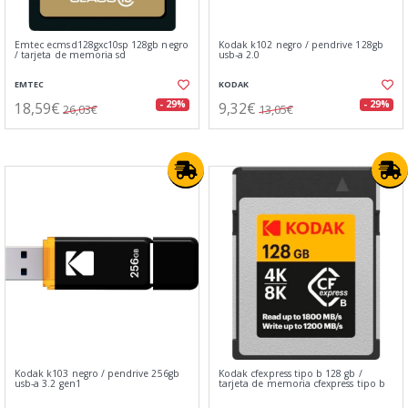
Emtec ecmsd128gxc10sp 128gb negro
Kodak k102 negro / pendrive 128gb
/ tarjeta de memoria sd
usb-a 2.0
EMTEC
KODAK
18,59€
9,32€
- 29%
- 29%
26,03€
13,05€
Kodak k103 negro / pendrive 256gb
Kodak cfexpress tipo b 128 gb /
usb-a 3.2 gen1
tarjeta de memoria cfexpress tipo b