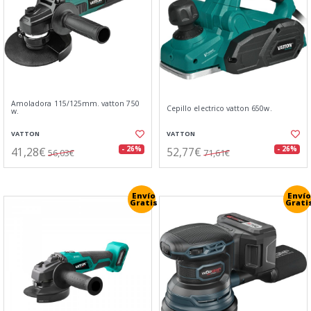
Amoladora 115/125mm. vatton 750
Cepillo electrico vatton 650w.
w.
VATTON
VATTON
41,28€
52,77€
- 26%
- 26%
56,03€
71,61€
Envío
Envío
Gratis
Grati