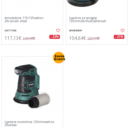
Amoladora 115/125vatton
Lijadora ex.worgrip
20v.brush.s/bat
125mm20v1bat2ahbrush
VATTON
WORGRIP
117,13€
104,64€
- 22%
- 21%
149,66€
132,54€
Envío
Gratis
Lijadora excentrica 125mmvatton
20vs/bat