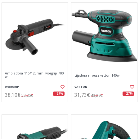
Amoladora 115/125mm. worgrip 700
Lijadora mouse vatton 140w.
w.
WORGRIP
VATTON
38,10€
31,73€
- 27%
- 27%
52,25€
43,29€