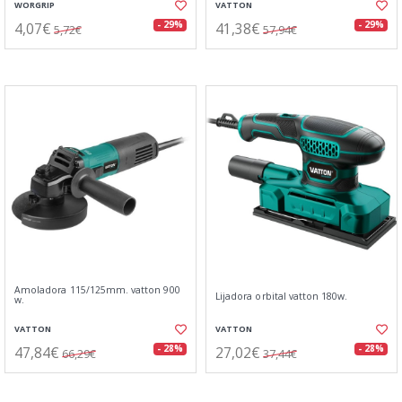
WORGRIP
VATTON
4,07€
41,38€
- 29%
- 29%
5,72€
57,94€
Amoladora 115/125mm. vatton 900
Lijadora orbital vatton 180w.
w.
VATTON
VATTON
47,84€
27,02€
- 28%
- 28%
66,29€
37,44€