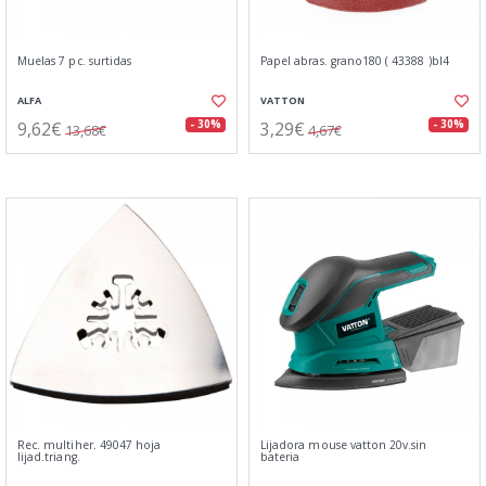
Muelas 7 pc. surtidas
Papel abras. grano180 ( 43388 )bl4
ALFA
VATTON
9,62€
3,29€
- 30%
- 30%
13,68€
4,67€
Rec. multiher. 49047 hoja
Lijadora mouse vatton 20v.sin
lijad.triang.
bateria