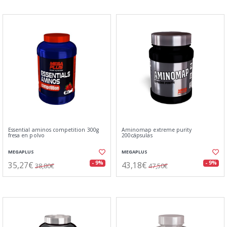
Essential aminos competition 300g
Aminomap extreme purity
fresa en polvo
200cápsulas
MEGAPLUS
MEGAPLUS
35,27€
43,18€
- 9%
- 9%
38,80€
47,50€