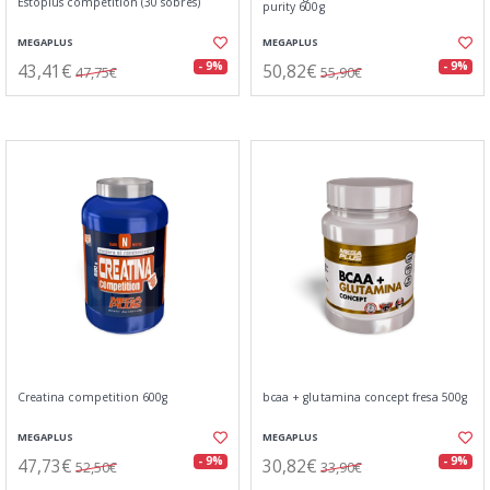
Estoplus competition (30 sobres)
purity 600g
MEGAPLUS
MEGAPLUS
43,41€
50,82€
- 9%
- 9%
47,75€
55,90€
Creatina competition 600g
bcaa + glutamina concept fresa 500g
MEGAPLUS
MEGAPLUS
47,73€
30,82€
- 9%
- 9%
52,50€
33,90€