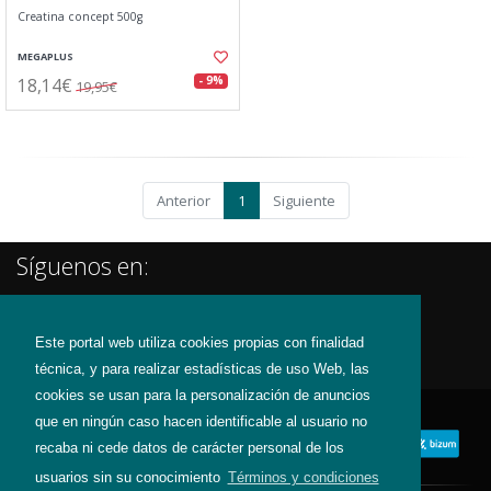
Creatina concept 500g
MEGAPLUS
18,14€
- 9%
19,95€
Anterior
1
Siguiente
Síguenos en:
Este portal web utiliza cookies propias con finalidad
técnica, y para realizar estadísticas de uso Web, las
cookies se usan para la personalización de anuncios
que en ningún caso hacen identificable al usuario no
recaba ni cede datos de carácter personal de los
usuarios sin su conocimiento
Términos y condiciones