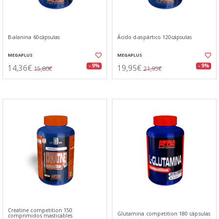
B-alanina 60cápsulas
Ácido d-aspártico 120cápsulas
MEGAPLUS
MEGAPLUS
14,36€
19,95€
- 9%
- 9%
15,80€
21,95€
Creatine competition 150
Glutamina competition 180 cápsulas
comprimidos masticables