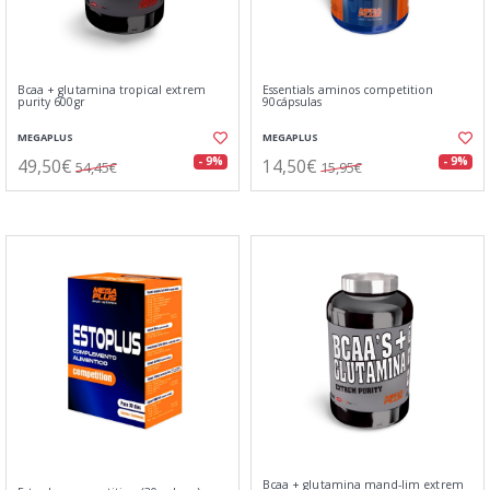
Bcaa + glutamina tropical extrem
Essentials aminos competition
purity 600gr
90cápsulas
MEGAPLUS
MEGAPLUS
49,50€
14,50€
- 9%
- 9%
54,45€
15,95€
Bcaa + glutamina mand-lim extrem