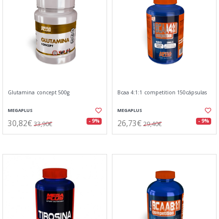
Glutamina concept 500g
Bcaa 4:1:1 competition 150cápsulas
MEGAPLUS
MEGAPLUS
30,82€
26,73€
- 9%
- 9%
33,90€
29,40€