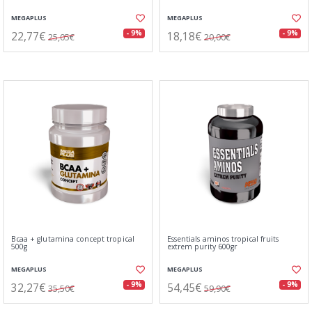
MEGAPLUS
MEGAPLUS
22,77€
18,18€
- 9%
- 9%
25,05€
20,00€
Bcaa + glutamina concept tropical
Essentials aminos tropical fruits
500g
extrem purity 600gr
MEGAPLUS
MEGAPLUS
32,27€
54,45€
- 9%
- 9%
35,50€
59,90€