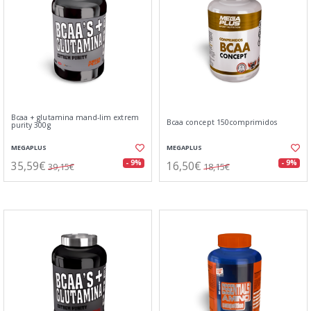
Bcaa + glutamina mand-lim extrem
Bcaa concept 150comprimidos
purity 300g
MEGAPLUS
MEGAPLUS
35,59€
16,50€
- 9%
- 9%
39,15€
18,15€