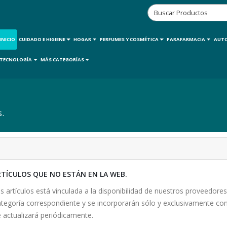
INICIO
CUIDADO E HIGIENE
HOGAR
PERFUMES Y COSMÉTICA
PARAFARMACIA
AUT
TECNOLOGÍA
MÁS CATEGORÍAS
s.
RTÍCULOS QUE NO ESTÁN EN LA WEB.
 artículos está vinculada a la disponibilidad de nuestros proveedores.
 categoría correspondiente y se incorporarán sólo y exclusivamente co
actualizará periódicamente.